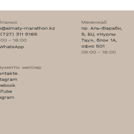
йланыс
Мекенжай
fo@almaty-marathon.kz
пр. Аль-Фараби,
 (727) 311 5185
5, БЦ «Нурлы
:00 - 18:00
Тау», блок 1А,
офис 501
WhatsApp
09:00 - 18:00
еуметтік желілер
ontakte
stagram
cebook
uTube
legram