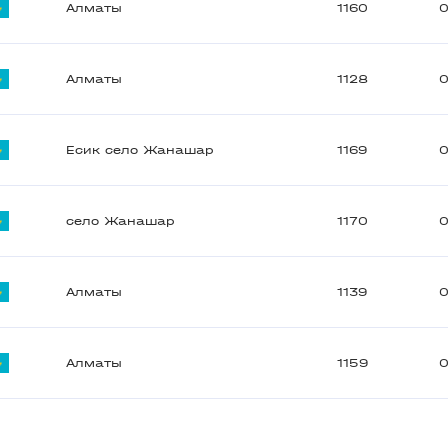
Алматы
1160
0
Алматы
1128
0
Есик село Жанашар
1169
0
село Жанашар
1170
0
Алматы
1139
0
Алматы
1159
0