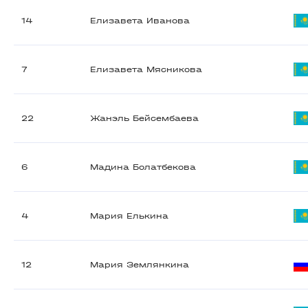
14
Елизавета Иванова
7
Елизавета Мясникова
22
Жанэль Бейсембаева
6
Мадина Болатбекова
4
Мария Елькина
12
Мария Землянкина