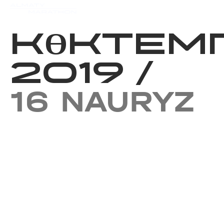
Iс-шаралар күнтізбесi
Нәт
КӨКТЕМГ
2019
/
16 NAURYZ