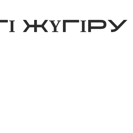
ижелер
Қайырымдылық
Jañalyqtar
Волонтерлік
Бі
І ЖҮГІРУ