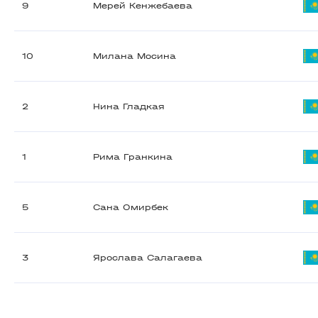
9
Мерей Кенжебаева
10
Милана Мосина
2
Нина Гладкая
1
Рима Гранкина
5
Сана Омирбек
3
Ярослава Салагаева