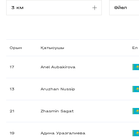
Орын
Қатысушы
Ел
17
Anel Aubakirova
13
Aruzhan Nussip
21
Zhasmin Sagat
19
Адина Уразгалиева