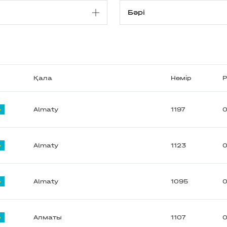
Қала
Нөмір
Р
Almaty
1197
0
Almaty
1123
0
Almaty
1095
0
Алматы
1107
0