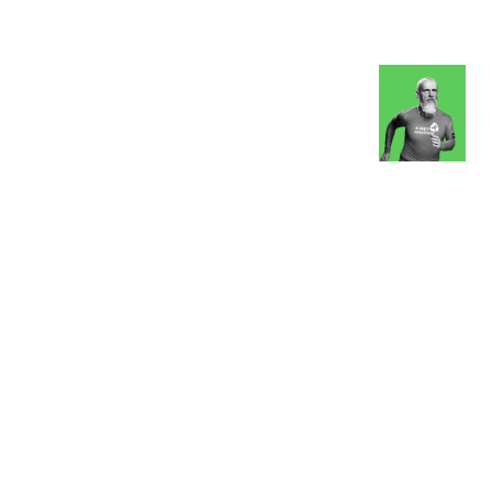
з туралы
Дүкен
KK
+
Кіру