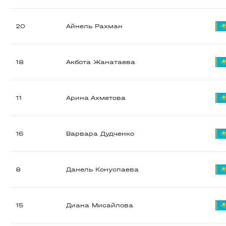
20
Айнель Рахман
18
Акбота Жанатаева
11
Арина Ахметова
16
Варвара Дудченко
8
Данель Конуспаева
15
Диана Мисайлова