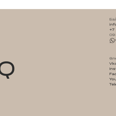
Ба
in
+7
09
Q
Әл
Vk
In
Fa
Yo
Te