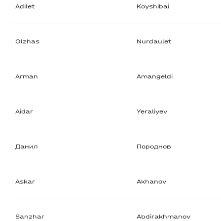
Adilet
Koyshibai
Olzhas
Nurdaulet
Arman
Amangeldi
Aidar
Yeraliyev
Данил
Породнов
Askar
Akhanov
Sanzhar
Abdirakhmanov