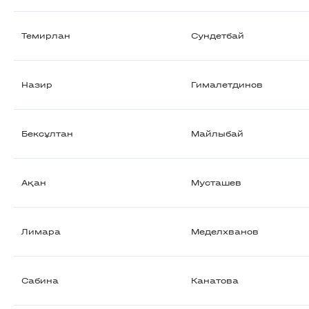
Темирлан
Сундетбай
Назир
Гималетдинов
Бексұлтан
Майлыбай
Ақан
Мусташев
Лимара
Меделхванов
Сабина
Канатова