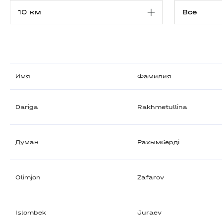
Имя
Фамилия
Dariga
Rakhmetullina
Думан
Рахымберді
Olimjon
Zafarov
Islombek
Juraev