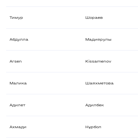
Тимур
Шораев
Абдулла
Мадиярулы
Arsen
Kissamenov
Малика
Шаяхметова
Адилет
Адилбек
Ахмади
Нұрбол