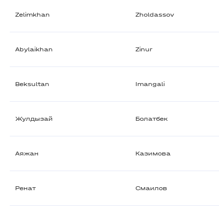
Zelimkhan
Zholdassov
Abylaikhan
Zinur
Beksultan
Imangali
Жулдызай
Болатбек
Аяжан
Казимова
Ренат
Смаилов