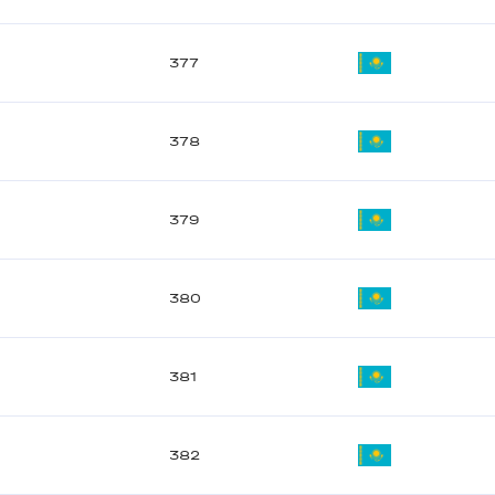
377
378
379
380
381
382