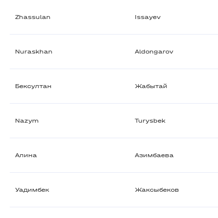
Zhassulan
Issayev
Nuraskhan
Aldongarov
Бексултан
Жабытай
Nazym
Turysbek
Алина
Азимбаева
Уадимбек
Жаксыбеков