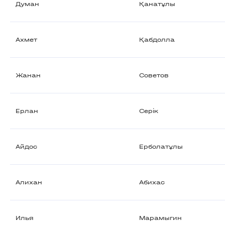
Думан
Қанатұлы
Ахмет
Қабдолла
Жанан
Советов
Ерлан
Серік
Айдос
Ерболатұлы
Алихан
Абихас
Илья
Марамыгин