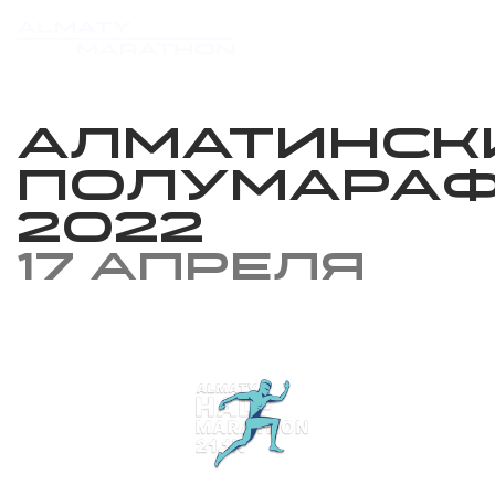
Алматинск
Полумара
2022
17 апреля