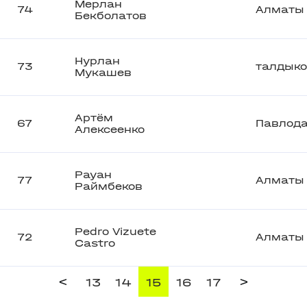
Мерлан
74
Алматы
Бекболатов
Нурлан
73
талдыко
Мукашев
Aртём
67
Павлод
Алексеенко
Рауан
77
Алматы
Раймбеков
Pedro Vizuete
72
Алматы
Castro
<
>
13
14
15
16
17