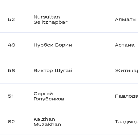
Nursultan
52
Алматы
Seiitzhapbar
49
Нурбек Борин
Астана
56
Виктор Шугай
Житика
Сергей
51
Павлод
Голубенков
Kalzhan
62
Талдық
Muzakhan