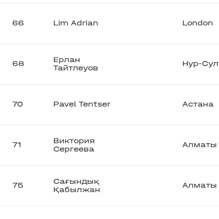
66
Lim Adrian
London
Ерлан
68
Нур-Сул
Тайтлеуов
70
Pavel Tentser
Астана
Виктория
71
Алматы
Сергеева
Сағындық
75
Алматы
Қабылжан