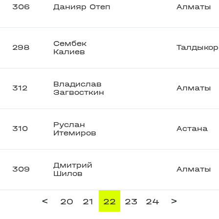
306
Данияр Отеп
Алматы
Сембек
298
Талдыкор
Калиев
Владислав
312
Алматы
Загвосткин
Руслан
310
Астана
Итемиров
Дмитрий
309
Алматы
Шилов
<
>
20
21
22
23
24