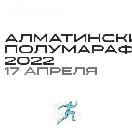
Алматинск
Полумара
2022
17 апреля