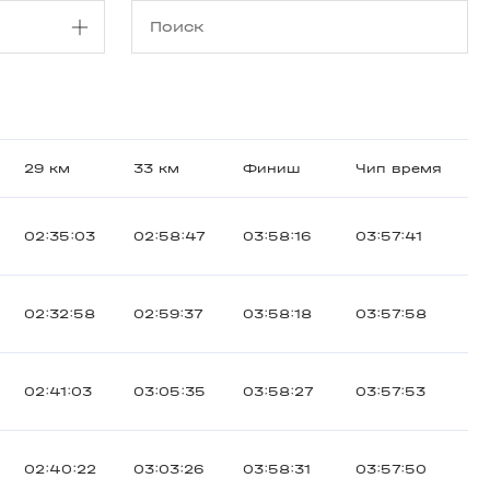
29 км
33 км
Финиш
Чип время
02:35:03
02:58:47
03:58:16
03:57:41
02:32:58
02:59:37
03:58:18
03:57:58
02:41:03
03:05:35
03:58:27
03:57:53
02:40:22
03:03:26
03:58:31
03:57:50