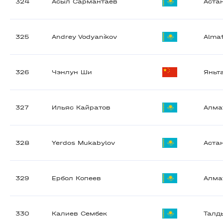
324
Асыл Сармантаев
Аста
325
Andrey Vodyanikov
Alma
326
Чэнлун Ши
Яньт
327
Ильяс Кайратов
Алма
328
Yerdos Mukabylov
Аста
329
Ербол Копеев
Алма
330
Калиев Сембек
Талд