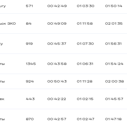
ury
571
00:42:49
01:03:30
01:50:14
ьск ЗКО
84
00:49:09
01:11:58
02:01:35
ty
919
00:45:37
01:07:30
01:56:31
ты
1345
00:43:58
01:06:31
01:54:24
ты
924
00:50:43
01:11:28
02:00:38
ек
443
00:42:22
01:02:15
01:45:57
ты
870
00:42:57
01:02:47
01:47:18