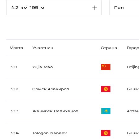
Место
Участник
Страна
Горо
301
Yujia Mao
Beijin
302
Эрмек Абакиров
Бишк
303
Жанибек Селиханов
Аста
304
Tologon Nanaev
Бишк