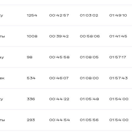
ty
1254
00:42:57
01:03:02
01:49:10
ты
1008
00:39:42
00:58:06
01:41:45
ау
98
00:45:58
01:08:05
01:57:17
ек
534
00:46:07
01:08:00
01:57:43
ty
336
00:44:22
01:05:48
01:54:00
ты
293
00:44:54
01:05:56
01:54:00