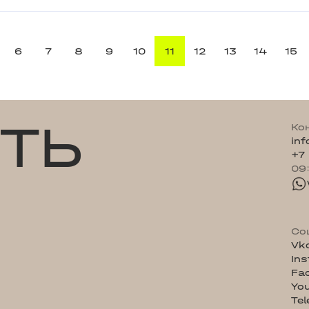
6
7
8
9
10
11
12
13
14
15
ТЬ
Ко
in
+7
09
Со
Vk
In
Fa
Yo
Te