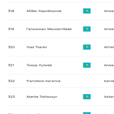
318
Айбек Карибжанов
Алма
319
Галымжан Манкентбаев
Алма
320
Vlad Tsarev
Alma
321
Тимур Кузиев
Алма
322
francesco baranca
barc
323
Akerke Toktassyn
Asta