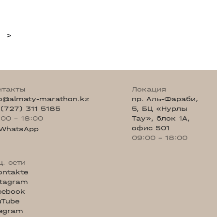
>
нтакты
Локация
fo@almaty-marathon.kz
пр. Аль-Фараби,
 (727) 311 5185
5, БЦ «Нурлы
:00 - 18:00
Тау», блок 1А,
офис 501
WhatsApp
09:00 - 18:00
ц. сети
ontakte
stagram
cebook
uTube
legram