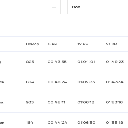
д
Номер
8 км
12 км
21 км
g
823
00:43:35
01:04:01
01:49:23
ек
694
00:42:24
01:02:33
01:47:34
на
933
00:45:11
01:06:12
01:53:16
ек
164
00:44:24
01:06:50
01:55:18