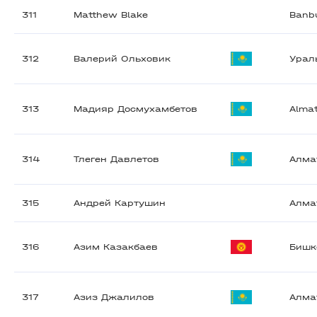
311
Matthew Blake
Banb
312
Валерий Ольховик
Урал
313
Мадияр Досмухамбетов
Alma
314
Тлеген Давлетов
Алма
315
Андрей Картушин
Алма
316
Азим Казакбаев
Бишк
317
Азиз Джалилов
Алма