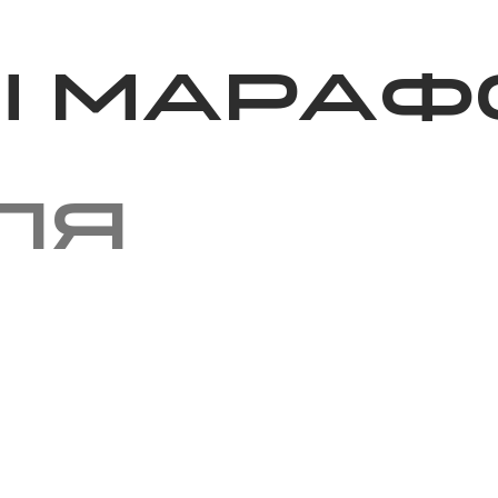
Благотворительность
Новости
Волонтерство
О нас
ы мараф
ля