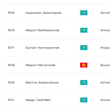
305
Нариман Джапаров
Alma
306
Марат Байбосынов
Алма
307
Ерлан Калмуратов
Атыр
308
Марат Малатаев
Бишк
309
Marina Kolesnikova
Alma
310
Мади Сейтбек
Алма