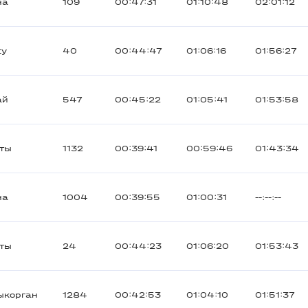
на
109
00:47:31
01:10:48
02:01:12
ty
40
00:44:47
01:06:16
01:56:27
ай
547
00:45:22
01:05:41
01:53:58
ты
1132
00:39:41
00:59:46
01:43:34
на
1004
00:39:55
01:00:31
--:--:--
ты
24
00:44:23
01:06:20
01:53:43
ыкорган
1284
00:42:53
01:04:10
01:51:37