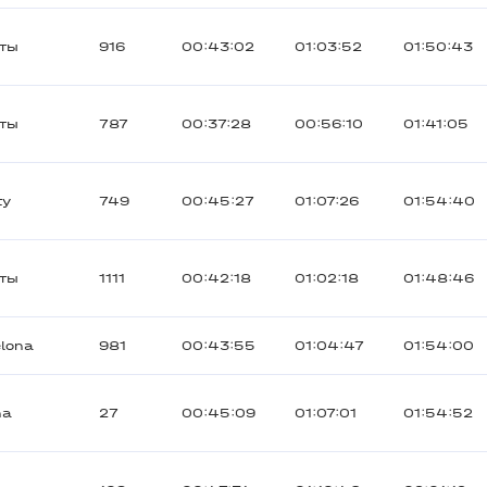
ты
916
00:43:02
01:03:52
01:50:43
ты
787
00:37:28
00:56:10
01:41:05
ty
749
00:45:27
01:07:26
01:54:40
ты
1111
00:42:18
01:02:18
01:48:46
elona
981
00:43:55
01:04:47
01:54:00
na
27
00:45:09
01:07:01
01:54:52