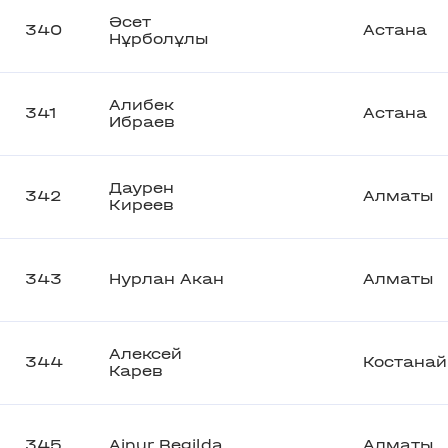
Әсет
340
Астана
Нұрболұлы
Алибек
341
Астана
Ибраев
Даурен
342
Алматы
Киреев
343
Нурлан Акан
Алматы
Алексей
344
Костанай
Карев
345
Ainur Begilda
Алматы