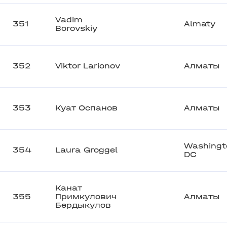
Vadim
351
Almaty
Borovskiy
352
Viktor Larionov
Алматы
353
Куат Оспанов
Алматы
Washingt
354
Laura Groggel
DC
Канат
355
Примкулович
Алматы
Бердыкулов