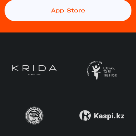
App Store