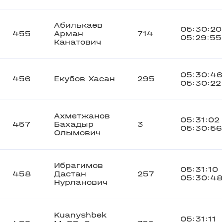
Абилькаев
05:30:20
455
Арман
714
05:29:55
Канатович
05:30:4
456
Екубов Хасан
295
05:30:22
Ахметжанов
05:31:02
457
Бахадыр
3
05:30:56
Олымович
Ибрагимов
05:31:10
458
Дастан
257
05:30:4
Нурланович
Kuanyshbek
05:31:11