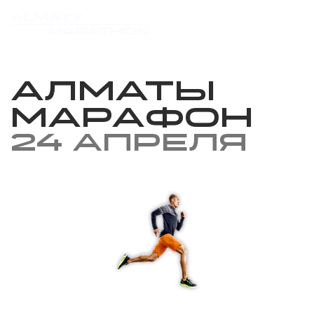
Алматы
Марафон
24 апреля