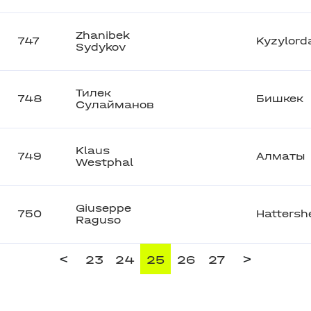
Zhanibek
747
Kyzylord
Sydykov
Тилек
748
Бишкек
Сулайманов
Klaus
749
Алматы
Westphal
Giuseppe
750
Hattersh
Raguso
<
>
23
24
25
26
27