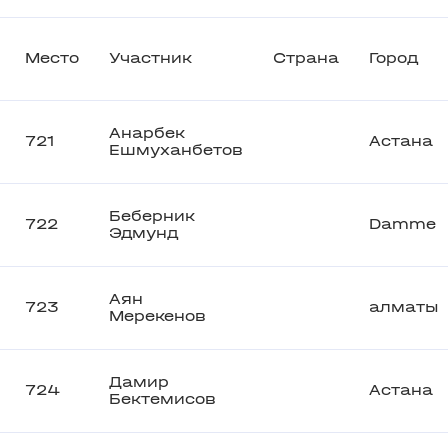
Место
Участник
Страна
Город
Анарбек
721
Астана
Ешмуханбетов
Беберник
722
Damme
Эдмунд
Аян
723
алматы
Мерекенов
Дамир
724
Астана
Бектемисов