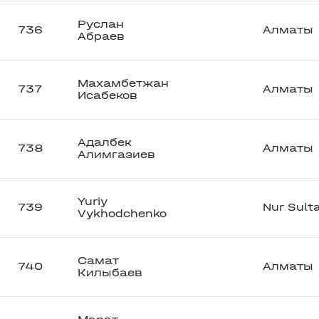
Руслан
736
Алматы
Абраев
Махамбетжан
737
Алматы
Исабеков
Адалбек
738
Алматы
Алимгазиев
Yuriy
739
Nur Sult
Vykhodchenko
Самат
740
Алматы
Килыбаев