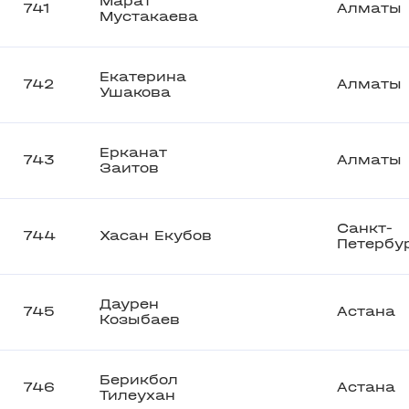
Марат
741
Алматы
Мустакаева
Екатерина
742
Алматы
Ушакова
Ерканат
743
Алматы
Заитов
Санкт-
744
Хасан Екубов
Петербу
Даурен
745
Астана
Козыбаев
Берикбол
746
Астана
Тилеухан