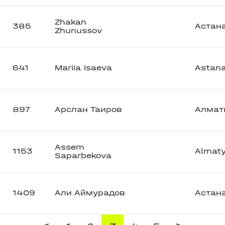
Zhakan
385
Астан
Zhunussov
641
Mariia Isaeva
Astan
897
Арслан Таиров
Алмат
Assem
1153
Almat
Saparbekova
1409
Али Аймурадов
Астан