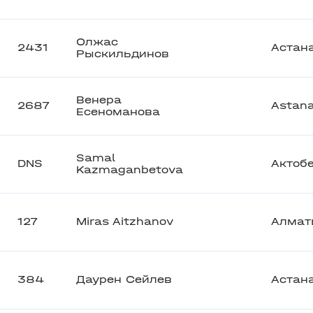
Олжас
2431
Астан
Рыскильдинов
Венера
2687
Astan
Есеноманова
Samal
DNS
Актоб
Kazmaganbetova
127
Miras Aitzhanov
Алмат
384
Даурен Сейлев
Астан