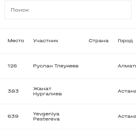
Место
Участник
Страна
Город
126
Руслан Тлеукеев
Алмат
Жанат
383
Астан
Нургалиев
Yevgeniya
639
Астан
Pestereva