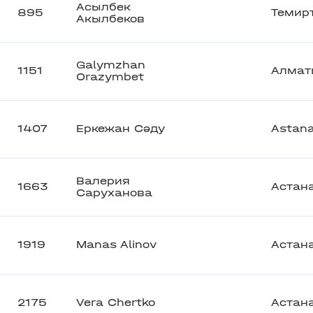
Асылбек
895
Темир
Акылбеков
Galymzhan
1151
Алмат
Orazymbet
1407
Еркежан Сәду
Astan
Валерия
1663
Астан
Саруханова
1919
Manas Alinov
Астан
2175
Vera Chertko
Астан