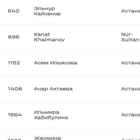
Эльнур
640
Астан
Кайсенов
Kanat
Nur-
896
Khalmanov
Sultan
1152
Асем Ильясова
Астан
1408
Анар Актаева
Астан
Ильмира
1664
Астан
Хабибулина
Жасмина