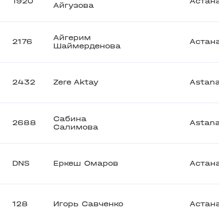
1920
Астан
Айгузова
Айгерим
2176
Астан
Шаймерденова
2432
Zere Aktay
Astan
Сабина
2688
Astan
Салимова
DNS
Еркеш Омаров
Астан
128
Игорь Савченко
Астан