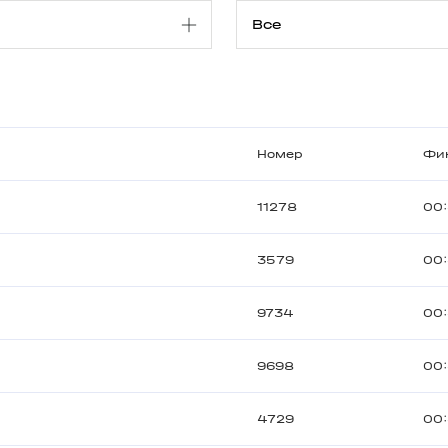
Номер
Фи
11278
00
3579
00:
9734
00:
9698
00:
4729
00: