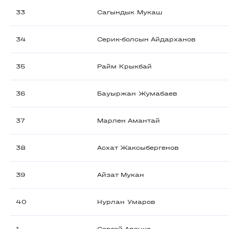
33
Сагындык Мукаш
34
Серик-болсын Айдарханов
35
Райм Крыкбай
36
Бауыржан Жумабаев
37
Марлен Амантай
38
Асхат Жаксыбергенов
39
Айзат Мукан
40
Нурлан Умаров