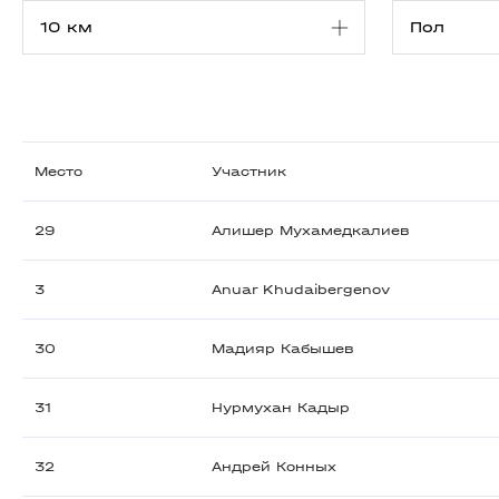
Место
Участник
29
Алишер Мухамедкалиев
3
Anuar Khudaibergenov
30
Мадияр Кабышев
31
Нурмухан Кадыр
32
Андрей Конных