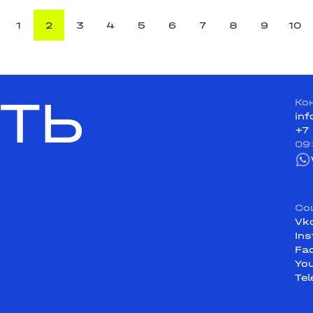
1
2
3
4
5
6
7
8
9
10
ТЬ
Ко
in
+7
09
Со
Vk
In
Fa
Yo
Te