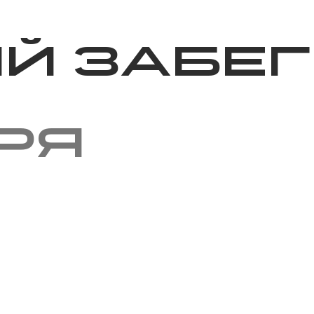
Благотворительность
Новости
Волонтерство
О нас
й забег
ря