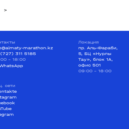
>
нтакты
Локация
fo@almaty-marathon.kz
пр. Аль-Фараби,
 (727) 311 5185
5, БЦ «Нурлы
:00 - 18:00
Тау», блок 1А,
офис 501
WhatsApp
09:00 - 18:00
ц. сети
ontakte
stagram
cebook
uTube
legram