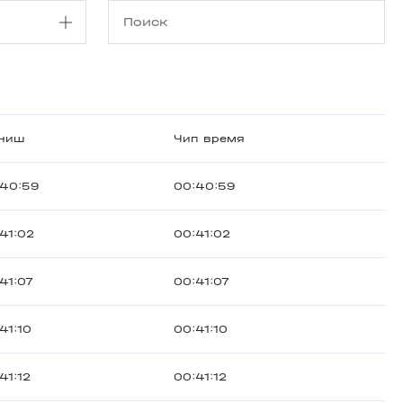
ниш
Чип время
:40:59
00:40:59
41:02
00:41:02
41:07
00:41:07
41:10
00:41:10
41:12
00:41:12