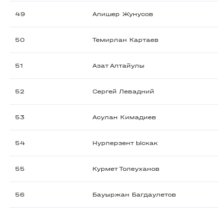
49
Алишер Жунусов
50
Темирлан Картаев
51
Азат Алтайулы
52
Сергей Левадний
53
Асулан Кимадиев
54
Нурперзент Ыскак
55
Курмет Толеуханов
56
Бауыржан Багдаулетов