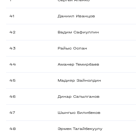
1
Сергей Апенко
41
Даниил Иванцов
42
Вадим Сафиуллин
43
Райыс Оспан
44
Аманер Темирбаев
45
Мадияр Зайнолдин
46
Динар Сатылганов
47
Шынгыс Билибеков
48
Эрмек Тагайбекуулу