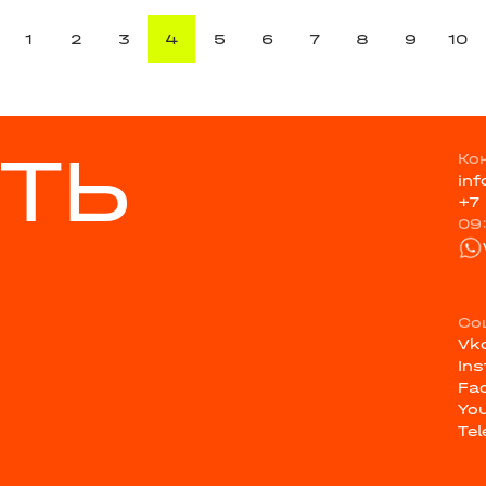
1
2
3
4
5
6
7
8
9
10
ТЬ
Ко
in
+7
09
Со
Vk
In
Fa
Yo
Te