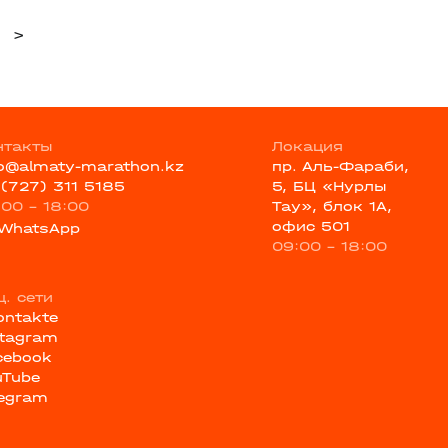
>
нтакты
Локация
fo@almaty-marathon.kz
пр. Аль-Фараби,
 (727) 311 5185
5, БЦ «Нурлы
:00 - 18:00
Тау», блок 1А,
офис 501
WhatsApp
09:00 - 18:00
ц. сети
ontakte
stagram
cebook
uTube
legram