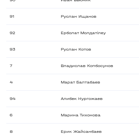
90
Иван Вьюник
91
Руслан Ищанов
92
Ерболат Молдатілеу
93
Руслан Котов
7
Владислав Копбосунов
4
Марат Балтабаев
94
Алибек Нургожаев
6
Марина Тихонова
8
Ерик Жайсанбаев