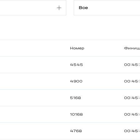
Номер
Фини
4545
00:45:
4900
00:45:
5168
00:45
10168
00:45
4768
00:45