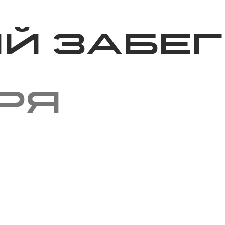
Благотворительность
Новости
Волонтерство
О нас
й забег
ря