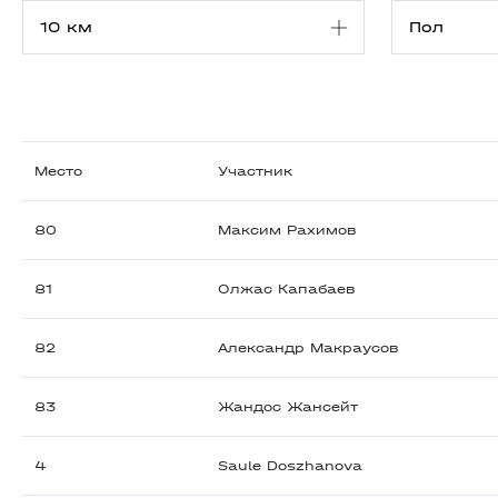
Место
Участник
80
Максим Рахимов
81
Олжас Капабаев
82
Александр Макраусов
83
Жандос Жансейт
4
Saule Doszhanova