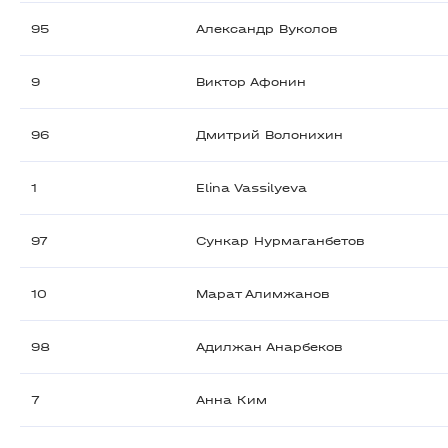
95
Александр Вуколов
9
Виктор Афонин
96
Дмитрий Волонихин
1
Elina Vassilyeva
97
Сункар Нурмаганбетов
10
Марат Алимжанов
98
Адилжан Анарбеков
7
Анна Ким