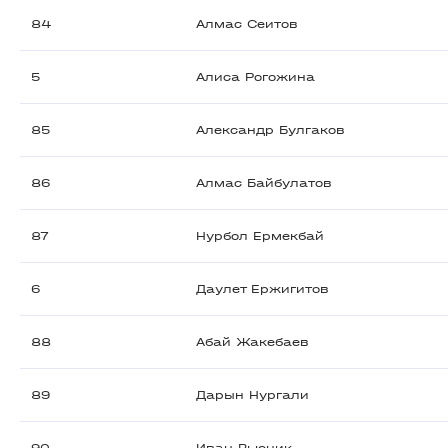
84
Алмас Сеитов
5
Алиса Рогожина
85
Александр Булгаков
86
Алмас Байбулатов
87
Нурбол Ермекбай
6
Даулет Ержигитов
88
Абай Жакебаев
89
Дарын Нургали