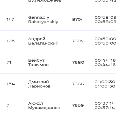
Бузурходжаев
00:55:4
Gennadiy
00:58:0
147
8704
Rakotyanskiy
00:58:0
Андрей
00:50:0
105
7692
Балаганский
00:50:0
Бейбут
00:44:16
71
7680
Тасымов
00:44:16
Дмитрий
01:00:30
154
7666
Ларионов
01:00:30
Акжол
00:37:14
7
7659
Мухамеданов
00:37:14