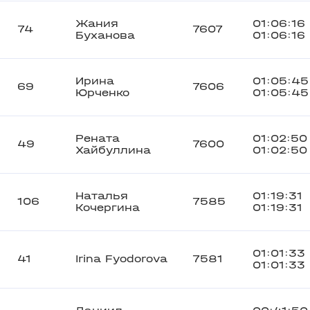
Жания
01:06:16
74
7607
Буханова
01:06:16
Ирина
01:05:45
69
7606
Юрченко
01:05:45
Рената
01:02:50
49
7600
Хайбуллина
01:02:50
Наталья
01:19:31
106
7585
Кочергина
01:19:31
01:01:33
41
Irina Fyodorova
7581
01:01:33