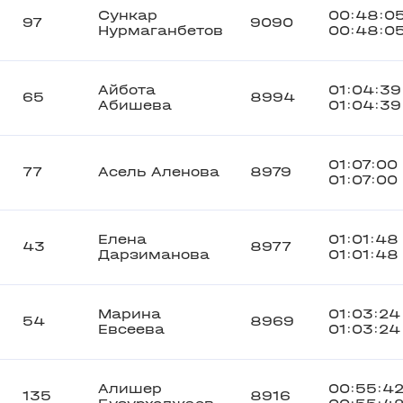
Сункар
00:48:0
97
9090
Нурмаганбетов
00:48:0
Айбота
01:04:39
65
8994
Абишева
01:04:39
01:07:00
77
Асель Аленова
8979
01:07:00
Елена
01:01:48
43
8977
Дарзиманова
01:01:48
Марина
01:03:24
54
8969
Евсеева
01:03:24
Алишер
00:55:4
135
8916