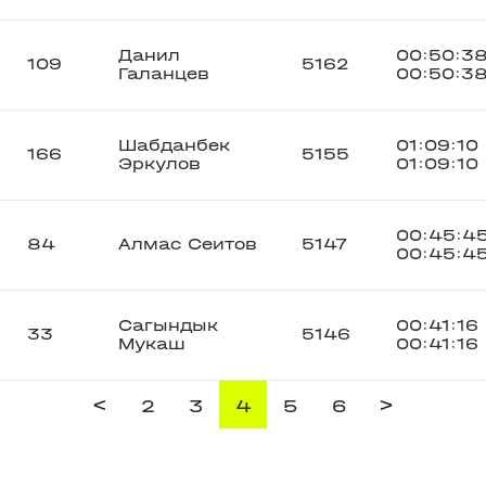
Данил
00:50:3
109
5162
Галанцев
00:50:3
Шабданбек
01:09:10
166
5155
Эркулов
01:09:10
00:45:4
84
Алмас Сеитов
5147
00:45:4
Сагындык
00:41:16
33
5146
Мукаш
00:41:16
<
>
2
3
4
5
6