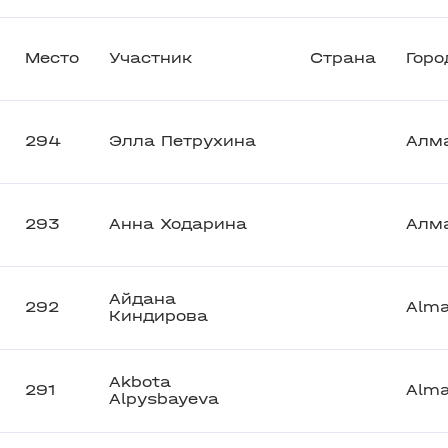
Место
Участник
Страна
Горо
294
Элла Петрухина
Алм
293
Анна Ходарина
Алм
Айдана
292
Alma
Киндирова
Akbota
291
Alma
Alpysbayeva