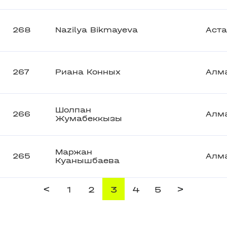
268
Nazilya Bikmayeva
Аст
267
Риана Конных
Алм
Шолпан
266
Алм
Жумабеккызы
Маржан
265
Алм
Куанышбаева
<
>
1
2
3
4
5