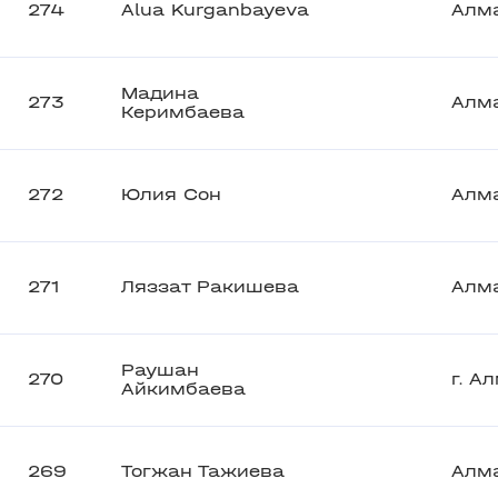
274
Alua Kurganbayeva
Алм
Мадина
273
Алм
Керимбаева
272
Юлия Сон
Алм
271
Ляззат Ракишева
Алм
Раушан
270
г. А
Айкимбаева
269
Тогжан Тажиева
Алм