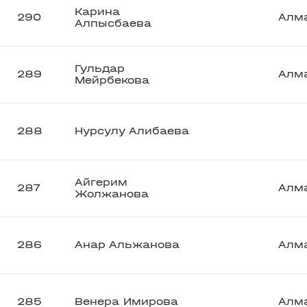
Карина
290
Алм
Алпысбаева
Гульдар
289
Алм
Мейрбекова
288
Нурсулу Алибаева
Айгерим
287
Алм
Жолжанова
286
Анар Альжанова
Алм
285
Венера Имирова
Алм