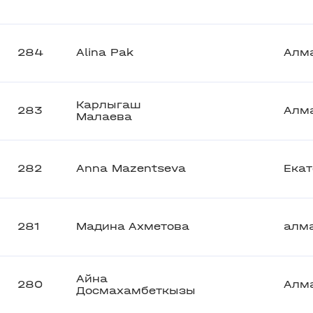
284
Alina Pak
Алм
Карлыгаш
283
Алм
Малаева
282
Anna Mazentseva
Екат
281
Мадина Ахметова
алм
Айна
280
Алм
Досмахамбеткызы