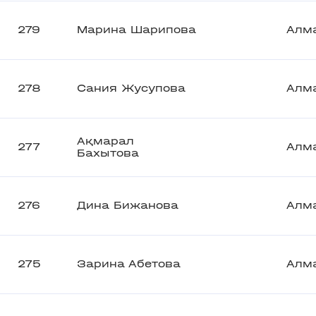
279
Марина Шарипова
Алм
278
Сания Жусупова
Алм
Ақмарал
277
Алм
Бахытова
276
Дина Бижанова
Алм
275
Зарина Абетова
Алм