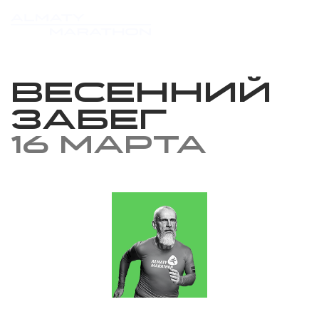
Весенний
забег
16 марта