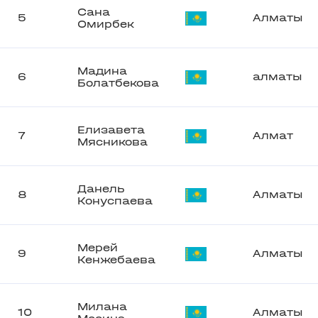
Сана
5
Алматы
Омирбек
Мадина
6
алматы
Болатбекова
Елизавета
7
Алмат
Мясникова
Данель
8
Алматы
Конуспаева
Мерей
9
Алматы
Кенжебаева
Милана
10
Алматы