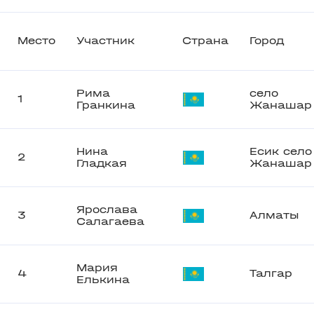
Место
Участник
Страна
Город
Рима
село
1
Гранкина
Жанашар
Нина
Есик село
2
Гладкая
Жанашар
Ярослава
3
Алматы
Салагаева
Мария
4
Талгар
Елькина