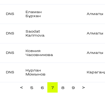
Еламан
DNS
Алматы
Бұрxан
Saodat
DNS
Алматы
Karimova
Ксения
DNS
Алматы
Часовникова
Нурлан
DNS
Караган
Момынов
<
>
5
6
7
8
9