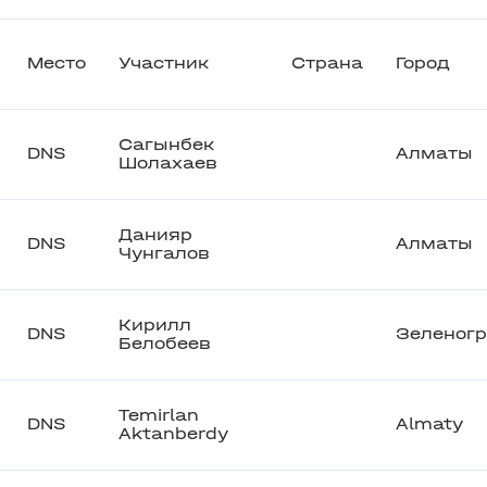
Место
Участник
Страна
Город
Сагынбек
DNS
Алматы
Шолахаев
Данияр
DNS
Алматы
Чунгалов
Кирилл
DNS
Зеленог
Белобеев
Temirlan
DNS
Almaty
Aktanberdy