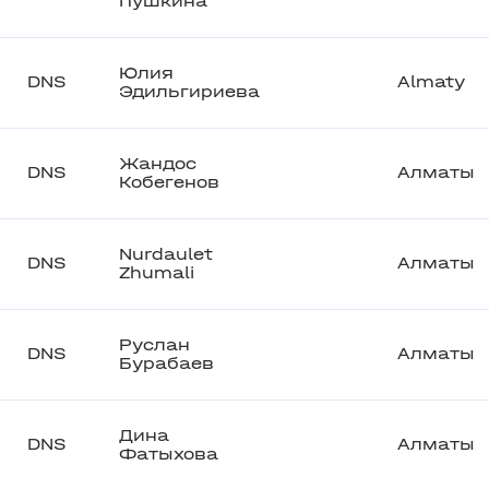
Пушкина
Юлия
DNS
Almaty
Эдильгириева
Жандос
DNS
Алматы
Кобегенов
Nurdaulet
DNS
Алматы
Zhumali
Руслан
DNS
Алматы
Бурабаев
Дина
DNS
Алматы
Фатыхова