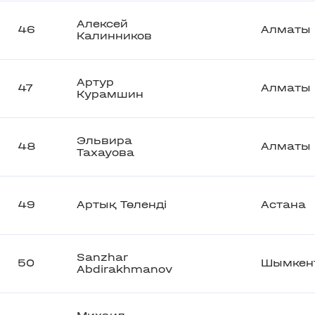
Алексей
46
Алматы
Калинников
Артур
47
Алматы
Курамшин
Эльвира
48
Алматы
Тахауова
49
Артық Төленді
Астана
Sanzhar
50
Шымкен
Abdirakhmanov