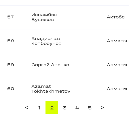
Исламбек
57
Актобе
Бушеков
Владислав
58
Алматы
Копбосунов
59
Сергей Апенко
Алматы
Azamat
60
Алматы
Tokhtakhmetov
<
>
1
2
3
4
5