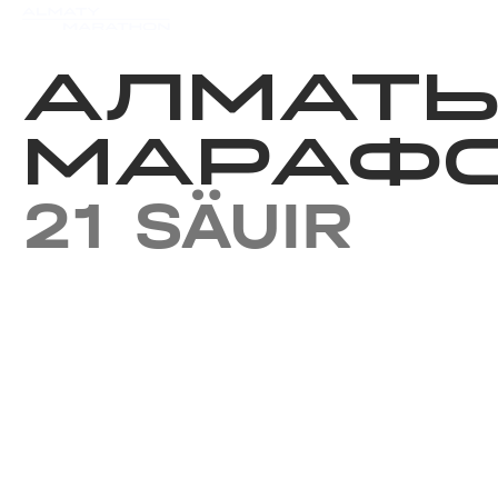
Iс-шаралар күнтізбесi
Нәт
АЛМАТ
МАРАФО
21 SÄUIR