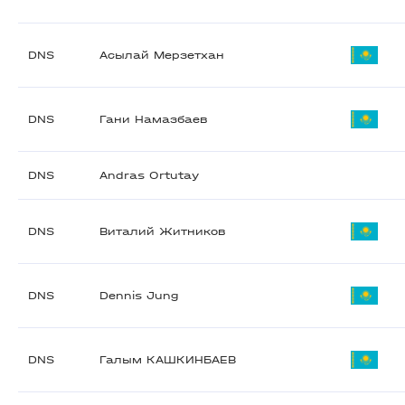
DNS
Асылай Мерзетхан
DNS
Гани Намазбаев
DNS
Andras Ortutay
DNS
Виталий Житников
DNS
Dennis Jung
DNS
Галым КАШКИНБАЕВ