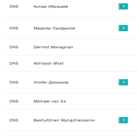
DNS
Аскар Ибрашев
DNS
Мадияр Сыздыков
DNS
Dermot Monaghan
DNS
Abhilash Bhat
DNS
Алиби Досымов
DNS
Michael van Es
DNS
Bakhytzhan Myngzhassarov