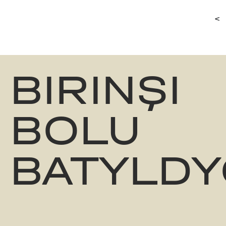
<
BIRINŞI
BOLU
BATYLDY