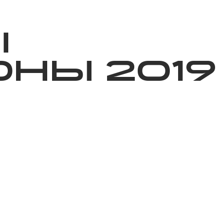
ижелер
Қайырымдылық
Jañalyqtar
Волонтерлік
Бі
Ы
НЫ 2019