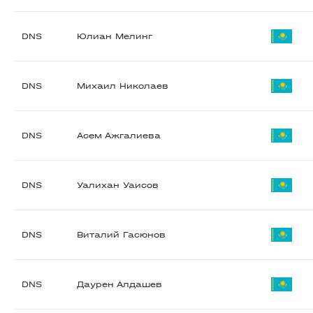
DNS
Юлиан Мелинг
DNS
Михаил Николаев
DNS
Асем Ажгалиева
DNS
Уалихан Уаисов
DNS
Виталий Гасюнов
DNS
Даурен Алдашев