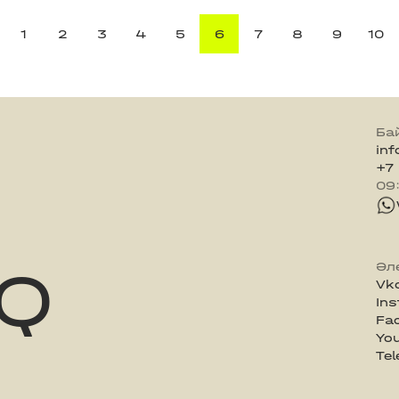
1
2
3
4
5
6
7
8
9
10
Ба
in
+7
09
Q
Әл
Vk
In
Fa
Yo
Te