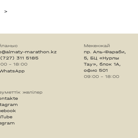
>
йланыс
Мекенжай
fo@almaty-marathon.kz
пр. Аль-Фараби,
 (727) 311 5185
5, БЦ «Нурлы
:00 - 18:00
Тау», блок 1А,
офис 501
WhatsApp
09:00 - 18:00
еуметтік желілер
ontakte
stagram
cebook
uTube
legram