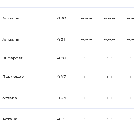
Алматы
430
--:--:--
--:--:--
--:-
Алматы
431
--:--:--
--:--:--
--:-
Budapest
438
--:--:--
--:--:--
--:-
Павлодар
447
--:--:--
--:--:--
--:-
Astana
454
--:--:--
--:--:--
--:-
Астана
459
--:--:--
--:--:--
--:-