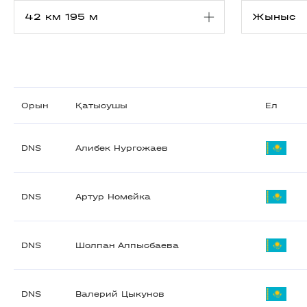
Орын
Қатысушы
Ел
DNS
Алибек Нургожаев
DNS
Артур Номейка
DNS
Шолпан Алпысбаева
DNS
Валерий Цыкунов