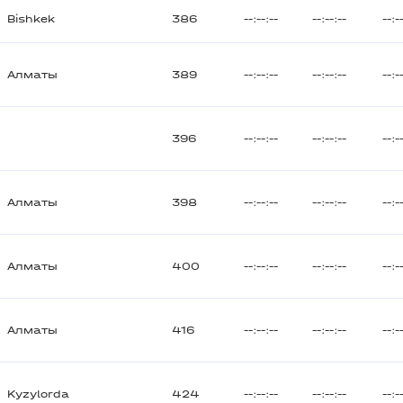
Bishkek
386
--:--:--
--:--:--
--:-
Алматы
389
--:--:--
--:--:--
--:-
396
--:--:--
--:--:--
--:-
Алматы
398
--:--:--
--:--:--
--:-
Алматы
400
--:--:--
--:--:--
--:-
Алматы
416
--:--:--
--:--:--
--:-
Kyzylorda
424
--:--:--
--:--:--
--:-