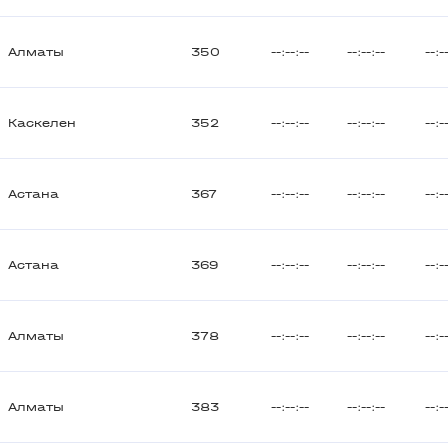
Алматы
350
--:--:--
--:--:--
--:-
Каскелен
352
--:--:--
--:--:--
--:-
Астана
367
--:--:--
--:--:--
--:-
Астана
369
--:--:--
--:--:--
--:-
Алматы
378
--:--:--
--:--:--
--:-
Алматы
383
--:--:--
--:--:--
--:-