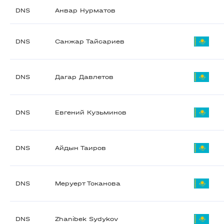
DNS
Анвар Нурматов
DNS
Санжар Тайсариев
DNS
Дагар Давлетов
DNS
Евгений Кузьминов
DNS
Айдын Таиров
DNS
Меруерт Токанова
DNS
Zhanibek Sydykov