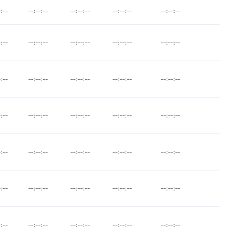
-:--
--:--:--
--:--:--
--:--:--
--:--:--
-:--
--:--:--
--:--:--
--:--:--
--:--:--
-:--
--:--:--
--:--:--
--:--:--
--:--:--
-:--
--:--:--
--:--:--
--:--:--
--:--:--
-:--
--:--:--
--:--:--
--:--:--
--:--:--
-:--
--:--:--
--:--:--
--:--:--
--:--:--
-:--
--:--:--
--:--:--
--:--:--
--:--:--