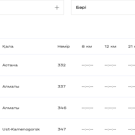
Қала
Нөмір
8 км
12 км
21
Астана
332
--:--:--
--:--:--
--:-
Алматы
337
--:--:--
--:--:--
--:-
Алматы
346
--:--:--
--:--:--
--:-
Ust-Kamenogorsk
347
--:--:--
--:--:--
--:-