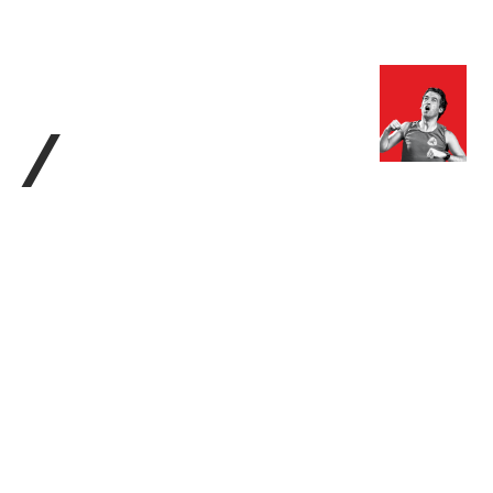
з туралы
Дүкен
KK
+
Кіру
/