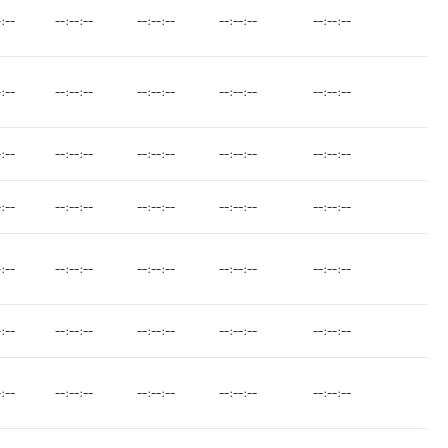
-:--
--:--:--
--:--:--
--:--:--
--:--:--
-:--
--:--:--
--:--:--
--:--:--
--:--:--
-:--
--:--:--
--:--:--
--:--:--
--:--:--
-:--
--:--:--
--:--:--
--:--:--
--:--:--
-:--
--:--:--
--:--:--
--:--:--
--:--:--
-:--
--:--:--
--:--:--
--:--:--
--:--:--
-:--
--:--:--
--:--:--
--:--:--
--:--:--