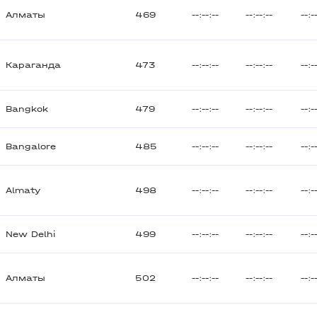
Алматы
469
--:--:--
--:--:--
--:-
Караганда
473
--:--:--
--:--:--
--:-
Bangkok
479
--:--:--
--:--:--
--:-
Bangalore
485
--:--:--
--:--:--
--:-
Almaty
498
--:--:--
--:--:--
--:-
New Delhi
499
--:--:--
--:--:--
--:-
Алматы
502
--:--:--
--:--:--
--:-