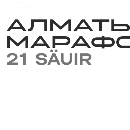
Iс-шаралар күнтізбесi
Нәт
АЛМАТ
МАРАФО
21 SÄUIR