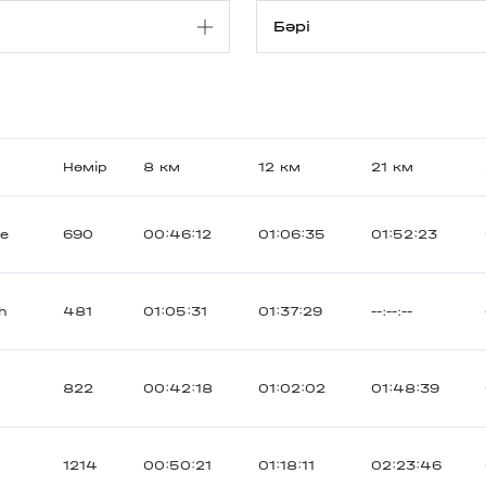
Нөмір
8 км
12 км
21 км
ne
690
00:46:12
01:06:35
01:52:23
h
481
01:05:31
01:37:29
--:--:--
822
00:42:18
01:02:02
01:48:39
1214
00:50:21
01:18:11
02:23:46