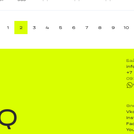
1
2
3
4
5
6
7
8
9
10
Ба
in
+7
09
Q
Әл
Vk
In
Fa
Yo