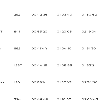
292
00:42:35
01:03:40
01:50:52
Т
841
00:53:20
01:20:05
02:19:04
й
662
00:41:44
01:04:10
01:51:30
1257
00:44:15
01:05:55
01:53:21
тан
120
00:56:14
01:27:43
02:34:20
324
00:48:49
01:10:57
02:04:43