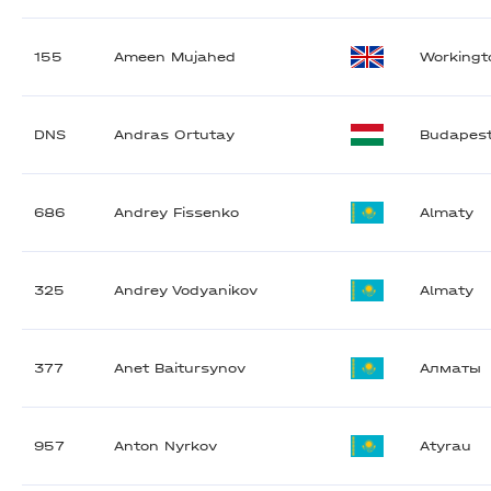
155
Ameen Mujahed
Workingt
DNS
Andras Ortutay
Budapes
686
Andrey Fissenko
Almaty
325
Andrey Vodyanikov
Almaty
377
Anet Baitursynov
Алматы
957
Anton Nyrkov
Atyrau