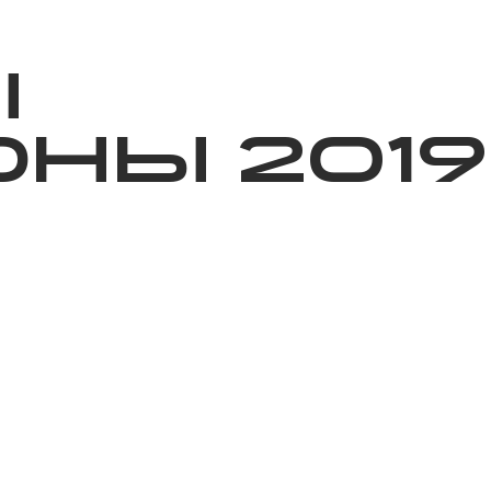
ижелер
Қайырымдылық
Jañalyqtar
Волонтерлік
Бі
Ы
НЫ 2019