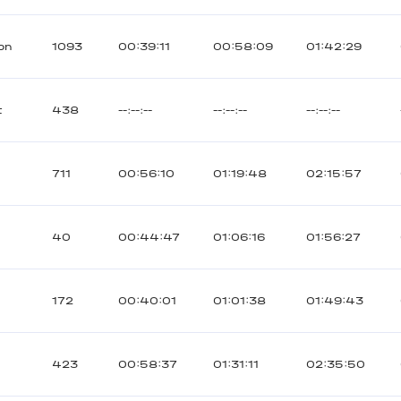
on
1093
00:39:11
00:58:09
01:42:29
t
438
--:--:--
--:--:--
--:--:--
711
00:56:10
01:19:48
02:15:57
40
00:44:47
01:06:16
01:56:27
172
00:40:01
01:01:38
01:49:43
423
00:58:37
01:31:11
02:35:50