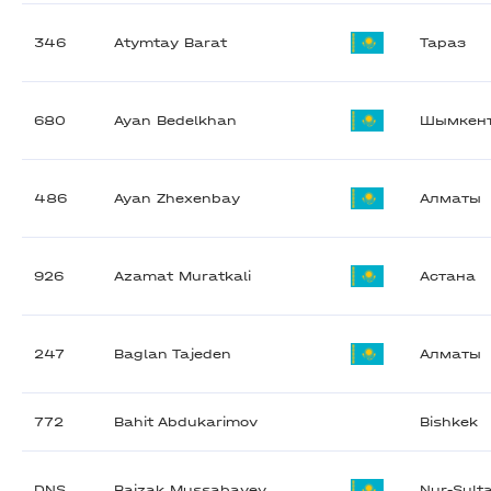
346
Atymtay Barat
Тараз
680
Ayan Bedelkhan
Шымкен
486
Ayan Zhexenbay
Алматы
926
Azamat Muratkali
Астана
247
Baglan Tajeden
Алматы
772
Bahit Abdukarimov
Bishkek
DNS
Baizak Mussabayev
Nur-Sult