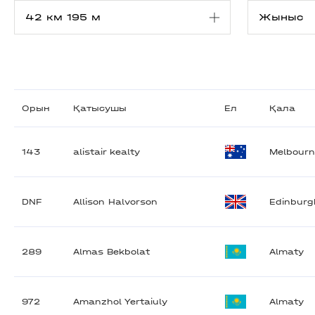
Орын
Қатысушы
Ел
Қала
143
alistair kealty
Melbour
DNF
Allison Halvorson
Edinburg
289
Almas Bekbolat
Almaty
972
Amanzhol Yertaiuly
Almaty