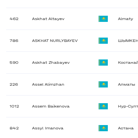
462
Askhat Altayev
Almaty
786
ASKHAT NURLYBAYEV
ШЫМКЕН
590
Askhat Zhabayev
Костана
226
Assel Alimzhan
Алматы
1012
Assem Baikenova
Нур-Сул
842
Assyl Imanova
Астана