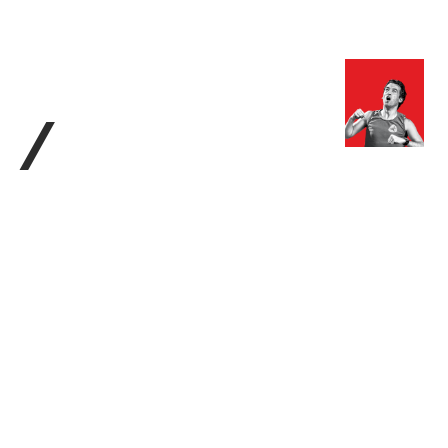
з туралы
Дүкен
KK
+
Кіру
/