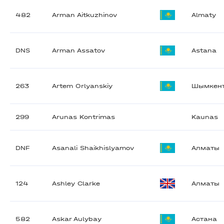
482
Arman Aitkuzhinov
Almaty
DNS
Arman Assatov
Astana
263
Artem Orlyanskiy
Шымкен
299
Arunas Kontrimas
Kaunas
DNF
Asanali Shaikhislyamov
Алматы
124
Ashley Clarke
Алматы
582
Askar Aulybay
Астана