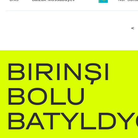
<
BIRINŞI
BOLU
BATYLDY