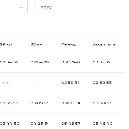
29 км
33 км
Финиш
Уақыт чипі
02:34:39
02:54:19
03:37:40
03:37:32
--:--:--
--:--:--
02:59:31
02:58:53
02:39:00
03:01:37
03:56:54
03:56:37
03:44:50
04:25:34
05:46:57
05:46:40