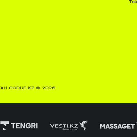
Te
АН CODUS.KZ
© 2026