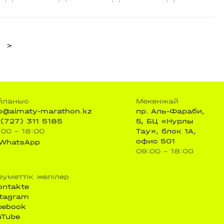
>
йланыс
Мекенжай
fo@almaty-marathon.kz
пр. Аль-Фараби,
 (727) 311 5185
5, БЦ «Нурлы
:00 - 18:00
Тау», блок 1А,
офис 501
WhatsApp
09:00 - 18:00
еуметтік желілер
ontakte
stagram
cebook
uTube