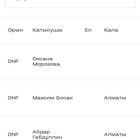
Орын
Қатысушы
Ел
Қала
Оксана
DNF
Морозова
DNF
Максим Босак
Алматы
Айдар
DNF
Алматы
Габдуллин