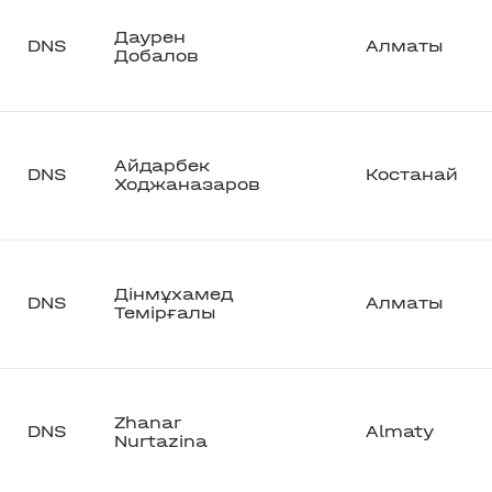
Даурен
DNS
Алматы
Добалов
Айдарбек
DNS
Костанай
Ходжаназаров
Дінмұхамед
DNS
Алматы
Темірғалы
Zhanar
DNS
Almaty
Nurtazina