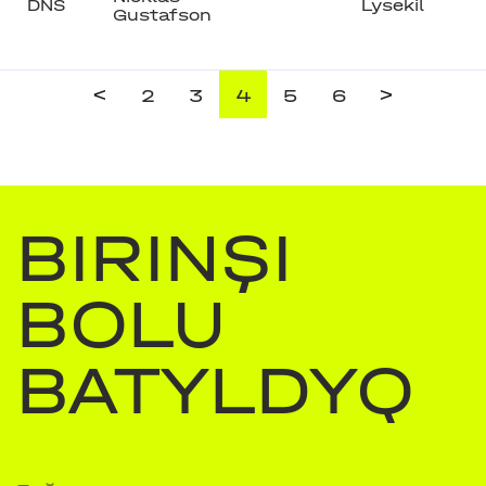
DNS
Lysekil
Gustafson
<
>
2
3
4
5
6
BIRINŞI
BOLU
BATYLDYQ