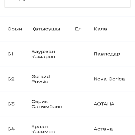
Орын
Қатысушы
Ел
Қала
Бауржан
61
Павлодар
Камаров
Gorazd
62
Nova Gorica
Povsic
Серик
63
АСТАНА
Сагымбаев
Ерлан
64
Астана
Какимов