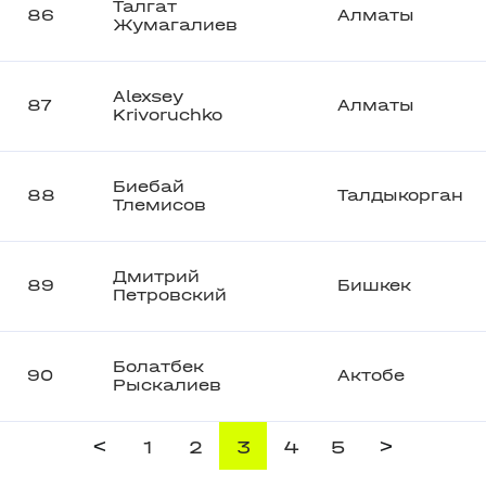
Талгат
86
Алматы
Жумагалиев
Alexsey
87
Алматы
Krivoruchko
Биебай
88
Талдыкорган
Тлемисов
Дмитрий
89
Бишкек
Петровский
Болатбек
90
Актобе
Рыскалиев
<
>
1
2
3
4
5