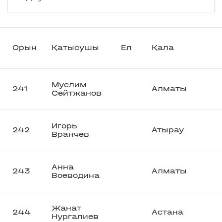
Орын
Қатысушы
Ел
Қала
Муслим
241
Алматы
Сейтжанов
Игорь
242
Атырау
Вранчев
Анна
243
Алматы
Воеводина
Жанат
244
Астана
Нургалиев