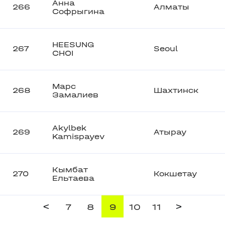
Анна
266
Алматы
Софрыгина
HEESUNG
267
Seoul
CHOI
Марс
268
Шахтинск
Замалиев
Akylbek
269
Атырау
Kamispayev
Кымбат
270
Кокшетау
Ельтаева
<
>
7
8
9
10
11