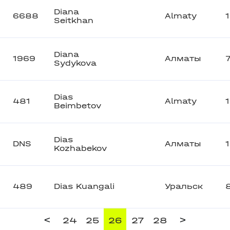
Diana
6688
Almaty
Seitkhan
Diana
1969
Алматы
Sydykova
Dias
481
Almaty
Beimbetov
Dias
DNS
Алматы
Kozhabekov
489
Dias Kuangali
Уральск
<
>
24
25
26
27
28