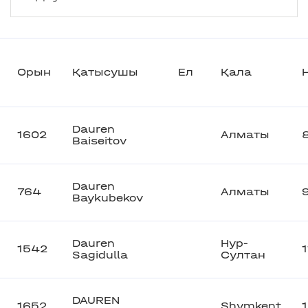
Орын
Қатысушы
Ел
Қала
Dauren
1602
Алматы
Baiseitov
Dauren
764
Алматы
Baykubekov
Dauren
Нур-
1542
Sagidulla
Султан
DAUREN
1652
Shymkent