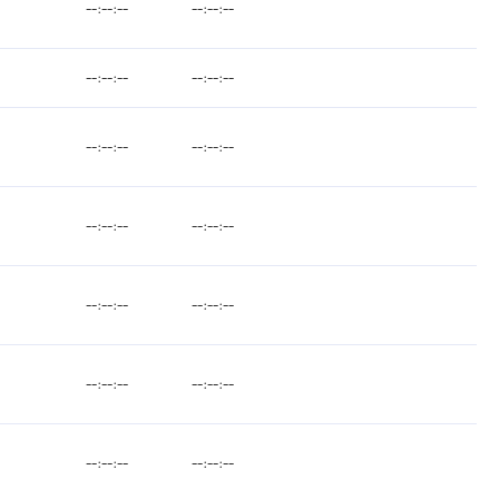
--:--:--
--:--:--
--:--:--
--:--:--
--:--:--
--:--:--
--:--:--
--:--:--
--:--:--
--:--:--
--:--:--
--:--:--
--:--:--
--:--:--