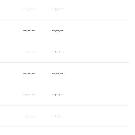
--:--:--
--:--:--
--:--:--
--:--:--
--:--:--
--:--:--
--:--:--
--:--:--
--:--:--
--:--:--
--:--:--
--:--:--