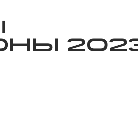
ижелер
Қайырымдылық
Jañalyqtar
Волонтерлік
Бі
Ы
НЫ 202