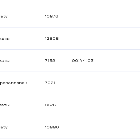
aty
10876
маты
12808
маты
7138
00:44:03
тропавловск
7021
маты
8676
aty
10880