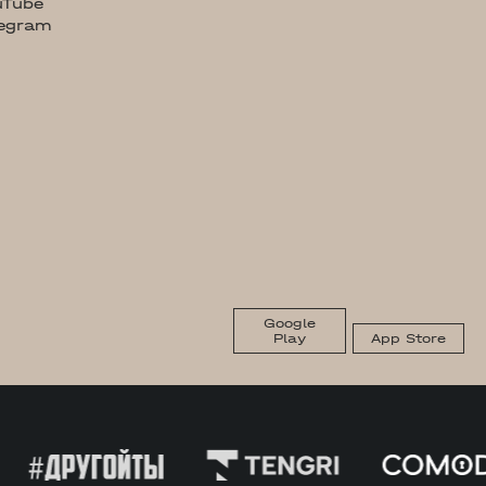
uTube
legram
Google
Play
App Store