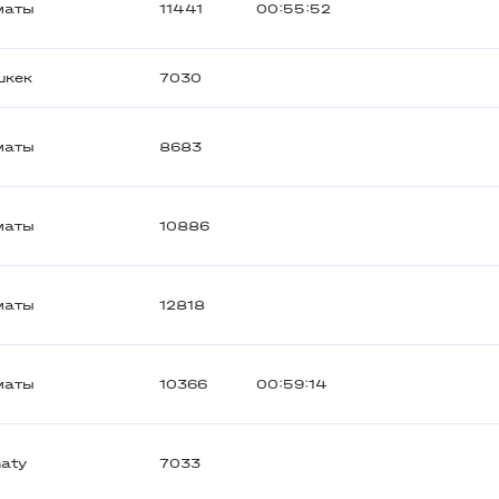
маты
11441
00:55:52
шкек
7030
маты
8683
маты
10886
маты
12818
маты
10366
00:59:14
aty
7033