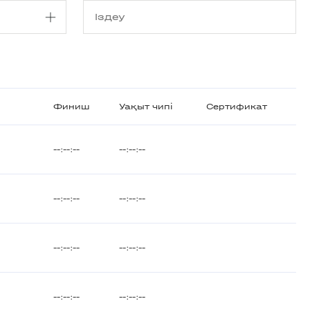
Финиш
Уақыт чипі
Сертификат
--:--:--
--:--:--
--:--:--
--:--:--
--:--:--
--:--:--
--:--:--
--:--:--