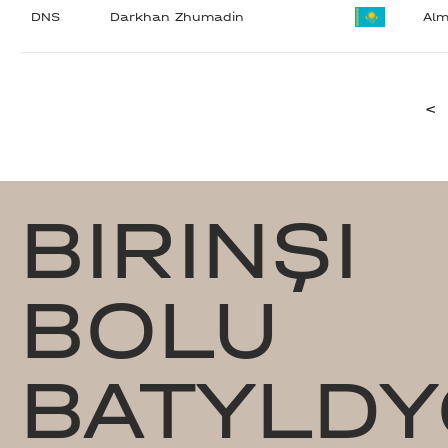
DNS
Darkhan Zhumadin
Alm
<
BIRINŞI
BOLU
BATYLDY