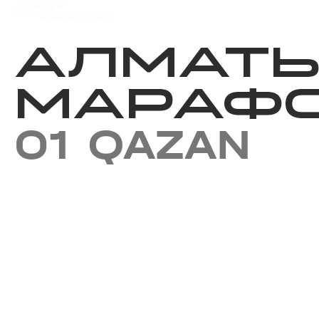
Iс-шаралар күнтізбесi
Нәт
АЛМАТ
МАРАФО
01 QAZAN