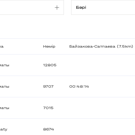
ла
Нөмір
Байзакова-Сатпаева (7.5km)
маты
12805
маты
9707
00:48:14
маты
7015
aty
8674