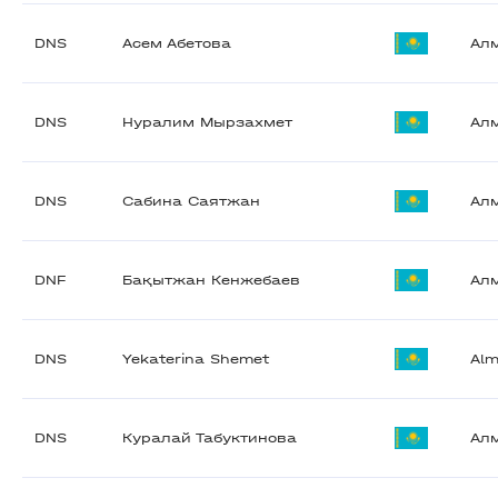
DNS
Асем Абетова
Ал
DNS
Нуралим Мырзахмет
Ал
DNS
Сабина Саятжан
Ал
DNF
Бақытжан Кенжебаев
Ал
DNS
Yekaterina Shemet
Alm
DNS
Куралай Табуктинова
Ал