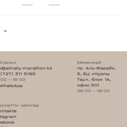
--:--:--
--:--:--
>
йланыс
Мекенжай
fo@almaty-marathon.kz
пр. Аль-Фараби,
 (727) 311 5185
5, БЦ «Нурлы
:00 - 18:00
Тау», блок 1А,
офис 501
WhatsApp
09:00 - 18:00
еуметтік желілер
ontakte
stagram
cebook