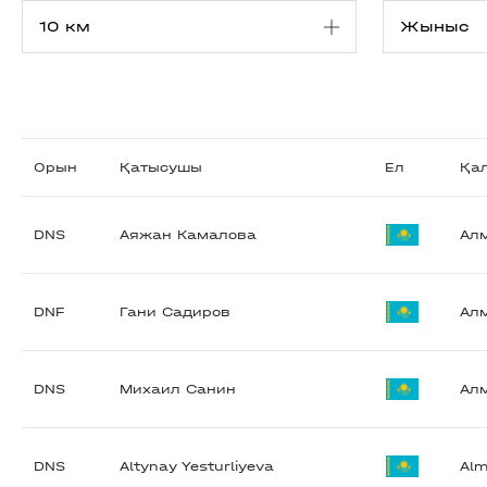
Орын
Қатысушы
Ел
Қа
DNS
Аяжан Камалова
Ал
DNF
Гани Садиров
Ал
DNS
Михаил Санин
Ал
DNS
Altynay Yesturliyeva
Alm