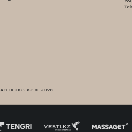
Yo
Te
АН CODUS.KZ
© 2026