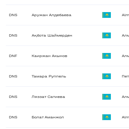
DNS
Аружан Алдебаева
Alm
DNS
Ақбота Шаймерден
Ал
DNF
Каиржан Акынов
Ал
DNS
Тамара Руппель
Пе
DNS
Ляззат Сатиева
Ал
DNS
Болат Аманжол
Alm