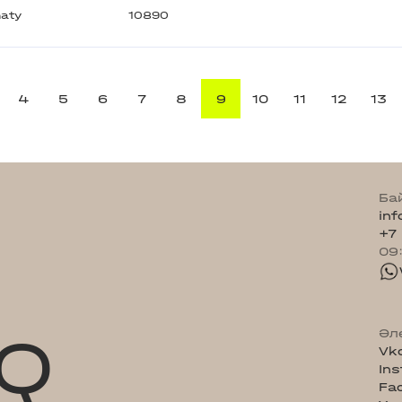
aty
10890
4
5
6
7
8
9
10
11
12
13
Ба
in
+7
09
Q
Әл
Vk
In
Fa