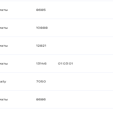
маты
8685
маты
10888
маты
12821
маты
13146
01:03:01
aty
7050
маты
8686