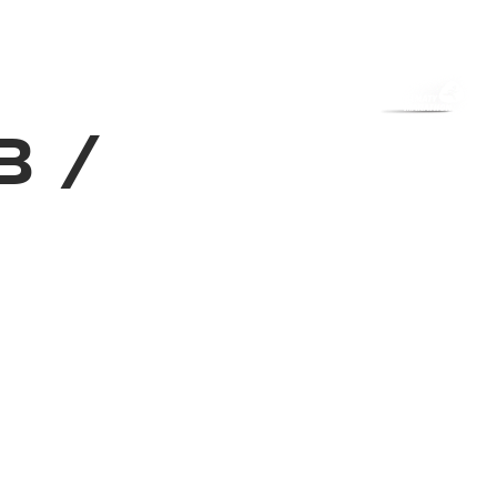
з туралы
Дүкен
KK
+
Кіру
3
/