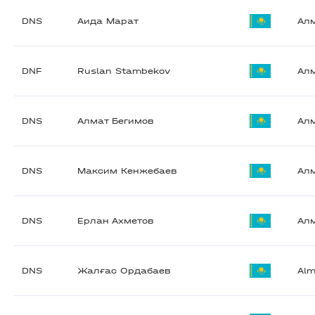
DNS
Аида Марат
Ал
DNF
Ruslan Stambekov
Ал
DNS
Алмат Бегимов
Ал
DNS
Максим Кенжебаев
Ал
DNS
Ерлан Ахметов
Ал
DNS
Жалғас Ордабаев
Alm