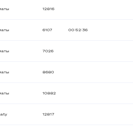
маты
12816
маты
6107
00:52:36
маты
7026
маты
8680
маты
10882
aty
12817