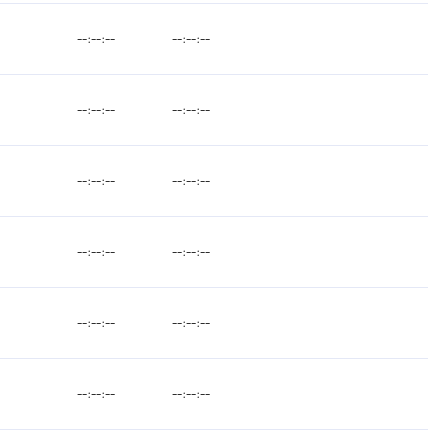
--:--:--
--:--:--
--:--:--
--:--:--
--:--:--
--:--:--
--:--:--
--:--:--
--:--:--
--:--:--
--:--:--
--:--:--