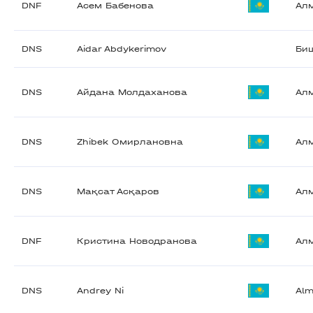
DNF
Асем Бабенова
Ал
DNS
Aidar Abdykerimov
Би
DNS
Айдана Молдаханова
Ал
DNS
Zhibek Омирлановна
Ал
DNS
Мақсат Асқаров
Ал
DNF
Кристина Новодранова
Ал
DNS
Andrey Ni
Alm