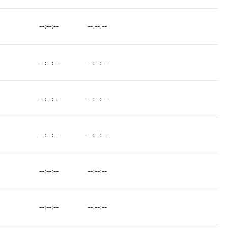
--:--:--
--:--:--
--:--:--
--:--:--
--:--:--
--:--:--
--:--:--
--:--:--
--:--:--
--:--:--
--:--:--
--:--:--