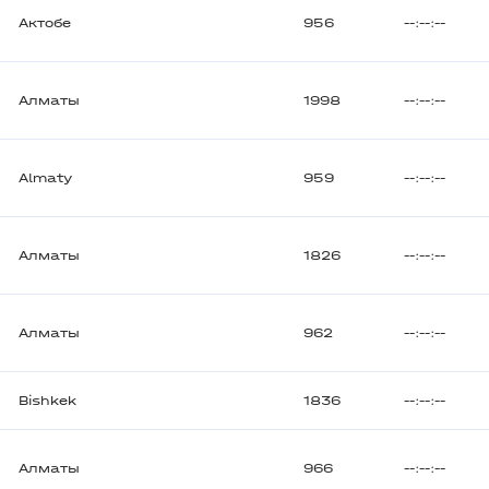
Актобе
956
--:--:--
Алматы
1998
--:--:--
Almaty
959
--:--:--
Алматы
1826
--:--:--
Алматы
962
--:--:--
Bishkek
1836
--:--:--
Алматы
966
--:--:--