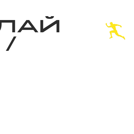
з туралы
Дүкен
KK
+
Кіру
ЛАЙ
/