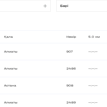
Қала
Нөмір
5.0 км
Алматы
907
--:--:--
Алматы
2486
--:--:--
Астана
908
--:--:--
Алматы
2489
--:--:--