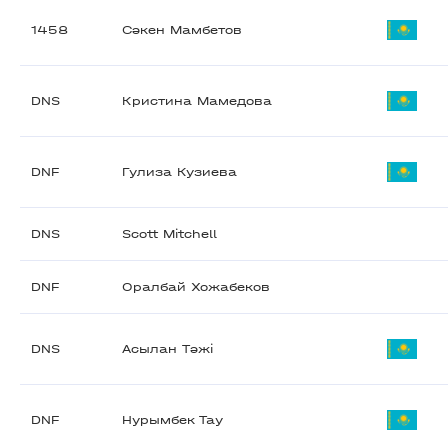
1458
Сәкен Мамбетов
DNS
Кристина Мамедова
DNF
Гулиза Кузиева
DNS
Scott Mitchell
DNF
Оралбай Хожабеков
DNS
Асылан Tәжі
DNF
Нурымбек Тау