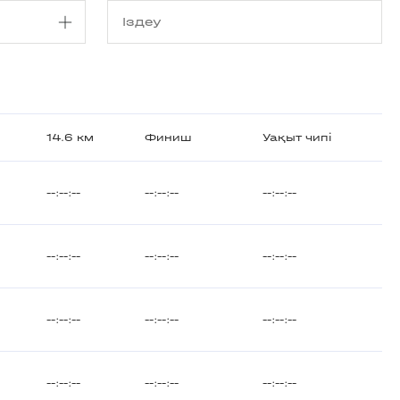
14.6 км
Финиш
Уақыт чипі
--:--:--
--:--:--
--:--:--
--:--:--
--:--:--
--:--:--
--:--:--
--:--:--
--:--:--
--:--:--
--:--:--
--:--:--