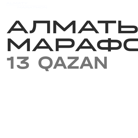
Iс-шаралар күнтізбесi
Нәт
АЛМАТ
МАРАФО
13 QAZAN