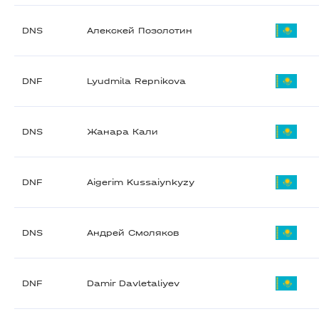
DNS
Алекскей Позолотин
DNF
Lyudmila Repnikova
DNS
Жанара Кали
DNF
Aigerim Kussaiynkyzy
DNS
Андрей Смоляков
DNF
Damir Davletaliyev