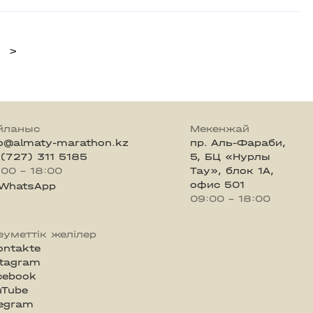
>
йланыс
Мекенжай
fo@almaty-marathon.kz
пр. Аль-Фараби,
 (727) 311 5185
5, БЦ «Нурлы
:00 - 18:00
Тау», блок 1А,
офис 501
WhatsApp
09:00 - 18:00
еуметтік желілер
ontakte
stagram
cebook
uTube
legram