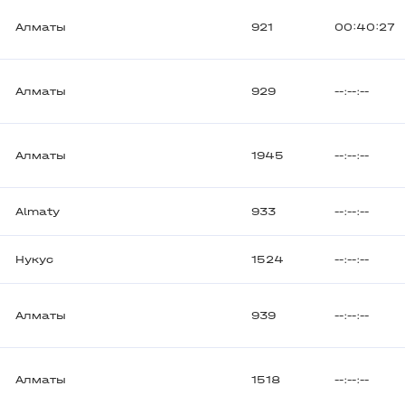
Алматы
921
00:40:27
Алматы
929
--:--:--
Алматы
1945
--:--:--
Almaty
933
--:--:--
Нукус
1524
--:--:--
Алматы
939
--:--:--
Алматы
1518
--:--:--