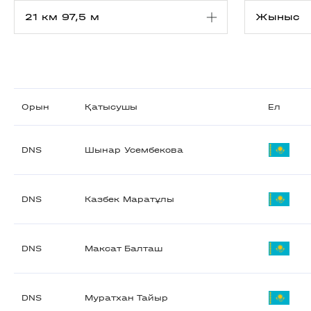
Орын
Қатысушы
Ел
DNS
Шынар Усембекова
DNS
Казбек Маратұлы
DNS
Максат Балташ
DNS
Муратхан Тайыр