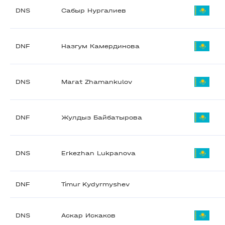
DNS
Сабыр Нургалиев
DNF
Назгум Камердинова
DNS
Marat Zhamankulov
DNF
Жулдыз Байбатырова
DNS
Erkezhan Lukpanova
DNF
Timur Kydyrmyshev
DNS
Аскар Искаков