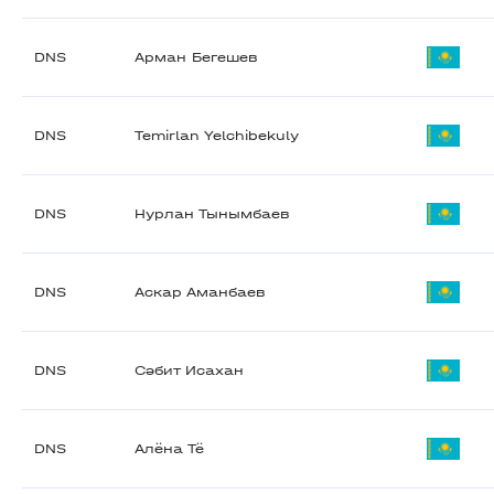
DNS
Арман Бегешев
DNS
Temirlan Yelchibekuly
DNS
Нурлан Тынымбаев
DNS
Аскар Аманбаев
DNS
Сәбит Исахан
DNS
Алёна Тё