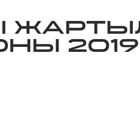
ижелер
Қайырымдылық
Jañalyqtar
Волонтерлік
Бі
Ы ЖАРТЫ
НЫ 2019