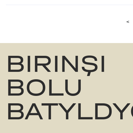
<
BIRINŞI
BOLU
BATYLDY