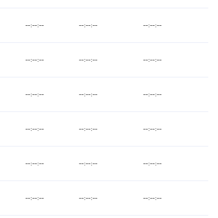
--:--:--
--:--:--
--:--:--
--:--:--
--:--:--
--:--:--
--:--:--
--:--:--
--:--:--
--:--:--
--:--:--
--:--:--
--:--:--
--:--:--
--:--:--
--:--:--
--:--:--
--:--:--