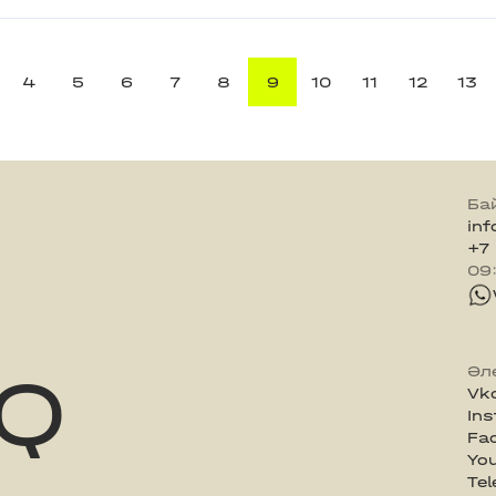
4
5
6
7
8
9
10
11
12
13
Ба
in
+7
09
Q
Әл
Vk
In
Fa
Yo
Te