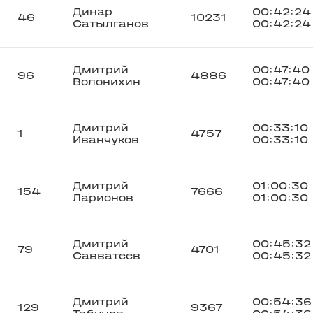
Динар
00:42:24
46
10231
Сатылганов
00:42:24
Дмитрий
00:47:40
96
4886
Волонихин
00:47:40
Дмитрий
00:33:10
1
4757
Иванчуков
00:33:10
Дмитрий
01:00:30
154
7666
Ларионов
01:00:30
Дмитрий
00:45:32
79
4701
Савватеев
00:45:32
Дмитрий
00:54:36
129
9367