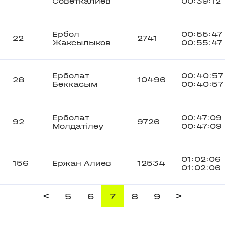
Советкалиев
00:39:12
Ербол
00:55:47
22
2741
Жаксылыков
00:55:47
Ерболат
00:40:57
28
10496
Беккасым
00:40:57
Ерболат
00:47:09
92
9726
Молдатілеу
00:47:09
01:02:06
156
Ержан Алиев
12534
01:02:06
<
>
5
6
7
8
9