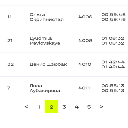
Ольга
00:59:46
11
4006
Скрипнистая
00:59:46
Lyudmila
01:06:32
21
4008
Pavlovskaya
01:06:32
01:42:44
32
Денис Дзюбак
4010
01:42:44
Лола
00:55:13
7
4011
Аубакирова
00:55:13
<
>
1
2
3
4
5