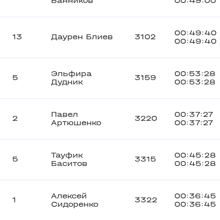
Банников
00:49:00
00:49:40
13
Даурен Блиев
3102
00:49:40
Эльфира
00:53:28
5
3159
Дудник
00:53:28
Павел
00:37:27
2
3220
Артюшенко
00:37:27
Тауфик
00:45:28
5
3315
Баситов
00:45:28
Алексей
00:36:45
1
3322
Сидоренко
00:36:45