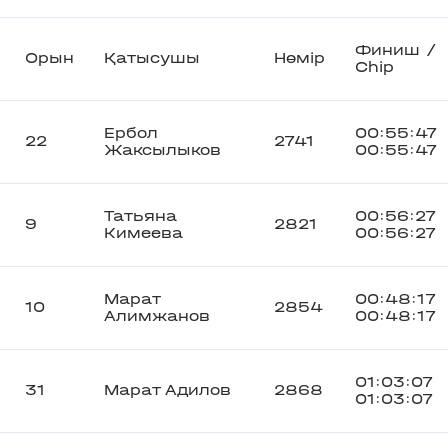
Финиш /
Орын
Қатысушы
Нөмір
Chip
Ербол
00:55:47
22
2741
Жаксылыков
00:55:47
Татьяна
00:56:27
9
2821
Кимеева
00:56:27
Марат
00:48:17
10
2854
Алимжанов
00:48:17
01:03:07
31
Марат Адилов
2868
01:03:07