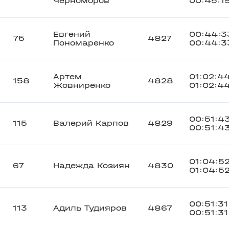
Черноморов
00:45:1
Евгений
00:44:3
75
4827
Пономаренко
00:44:3
Артем
01:02:4
158
4828
Жовниренко
01:02:4
00:51:4
115
Валерий Карпов
4829
00:51:4
01:04:5
67
Надежда Козиян
4830
01:04:5
00:51:31
113
Адиль Тудияров
4867
00:51:31