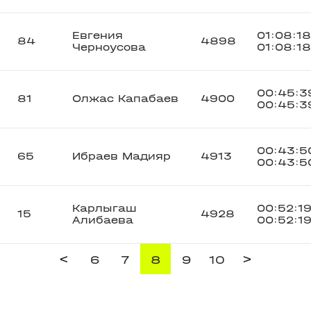
Евгения
01:08:18
84
4898
Черноусова
01:08:18
00:45:3
81
Олжас Капабаев
4900
00:45:3
00:43:5
65
Ибраев Мадияр
4913
00:43:5
Карлыгаш
00:52:1
15
4928
Алибаева
00:52:1
<
>
6
7
8
9
10