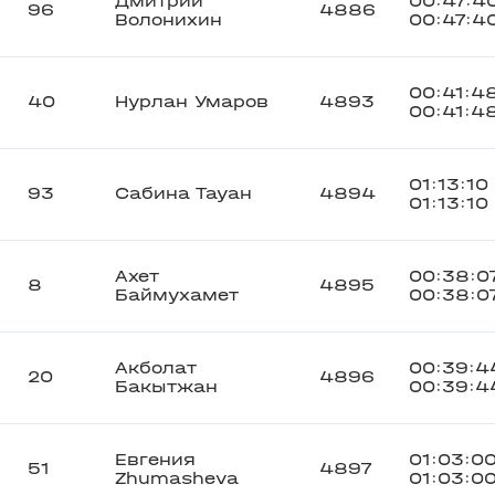
Дмитрий
00:47:4
96
4886
Волонихин
00:47:4
00:41:4
40
Нурлан Умаров
4893
00:41:4
01:13:10
93
Сабина Тауан
4894
01:13:10
Ахет
00:38:0
8
4895
Баймухамет
00:38:0
Акболат
00:39:4
20
4896
Бакытжан
00:39:4
Евгения
01:03:0
51
4897
Zhumasheva
01:03:0