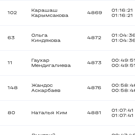
Карашаш
01:16:21
102
4869
Карымсакова
01:16:21
Ольга
01:04:3
63
4872
Киндякова
01:04:3
Гаухар
00:49:5
11
4873
Мендигалиева
00:49:5
Жандос
00:58:4
148
4876
Аскарбаев
00:58:4
01:07:41
80
Наталья Ким
4881
01:07:41