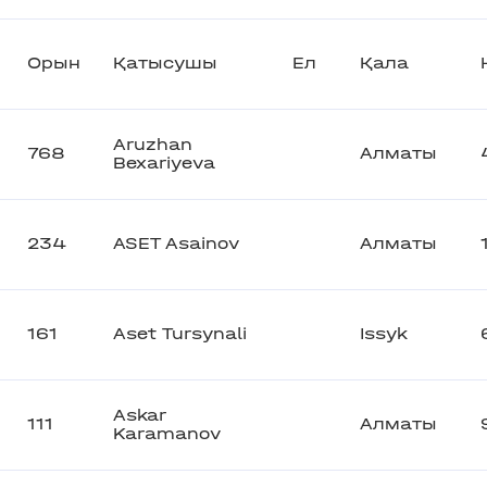
Орын
Қатысушы
Ел
Қала
Aruzhan
768
Алматы
Bexariyeva
234
ASET Asainov
Алматы
161
Aset Tursynali
Issyk
Askar
111
Алматы
Karamanov