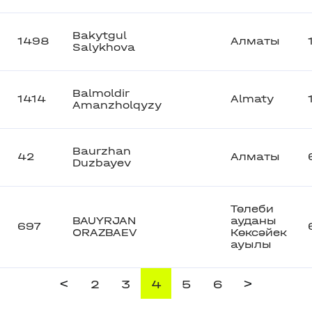
Bakytgul
1498
Алматы
Salykhova
Balmoldir
1414
Almaty
Amanzholqyzy
Baurzhan
42
Алматы
Duzbayev
Төлеби
BAUYRJAN
ауданы
697
ORAZBAEV
Көксәйек
ауылы
<
>
2
3
4
5
6