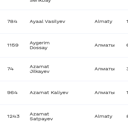
Serikbay
784
Ayaal Vasilyev
Almaty
Aygerim
1159
Алматы
Dossay
Azamat
74
Алматы
Jilkayev
964
Azamat Kaliyev
Алматы
Azamat
1243
Almaty
Satpayev