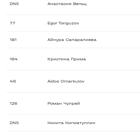
DNS
Анастасия Вельц
77
Egor Tonguzov
181
Айнура Сапаралиева
164
Кристина Прима
46
Aidos Omarkulov
126
Роман Чупрей
DNS
Никита Нигматуллин