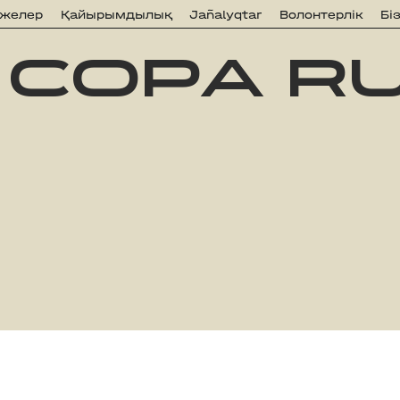
ижелер
Қайырымдылық
Jañalyqtar
Волонтерлік
Бі
 COPA R