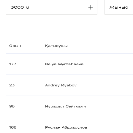
Орын
Қатысушы
177
Nelya Myrzabaeva
23
Andrey Ryabov
95
Нурасыл Сейткали
166
Руслан Абдрасулов