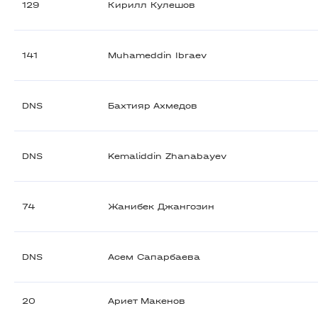
129
Кирилл Кулешов
141
Muhameddin Ibraev
DNS
Бахтияр Ахмедов
DNS
Kemaliddin Zhanabayev
74
Жанибек Джангозин
DNS
Асем Сапарбаева
20
Ариет Макенов