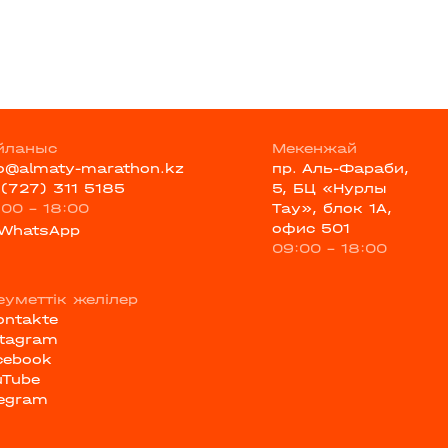
йланыс
Мекенжай
fo@almaty-marathon.kz
пр. Аль-Фараби,
 (727) 311 5185
5, БЦ «Нурлы
:00 - 18:00
Тау», блок 1А,
офис 501
WhatsApp
09:00 - 18:00
еуметтік желілер
ontakte
stagram
cebook
uTube
legram