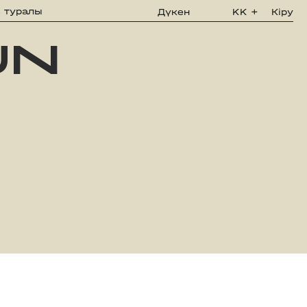
з туралы
Дүкен
KK
+
Кіру
UN