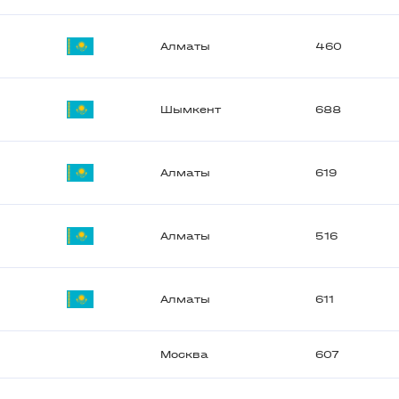
Алматы
460
Шымкент
688
Алматы
619
Алматы
516
Алматы
611
Москва
607