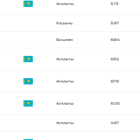
Алматы
513
Казань
597
Бишкек
684
Алматы
662
Алматы
679
Алматы
505
Алматы
461