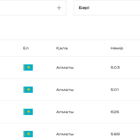
Ел
Қала
Нөмір
Алматы
503
Алматы
501
Алматы
626
Алматы
589