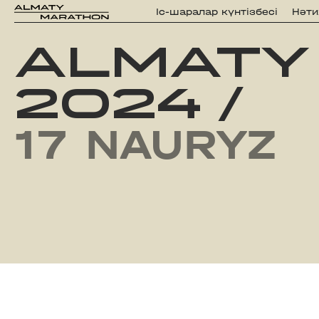
Iс-шаралар күнтізбесi
Нәт
ALMATY
2024
/
17 NAURYZ