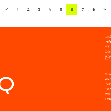
<
>
1
2
3
4
5
6
7
8
Ба
in
+7
09
Q
Әл
Vk
In
Fa
Yo
Te