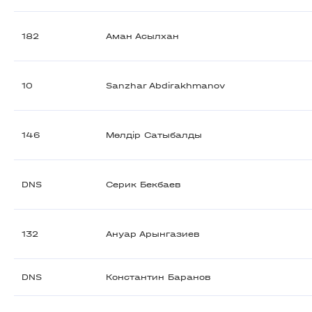
182
Аман Асылхан
10
Sanzhar Abdirakhmanov
146
Мөлдір Сатыбалды
DNS
Серик Бекбаев
132
Ануар Арынгазиев
DNS
Константин Баранов