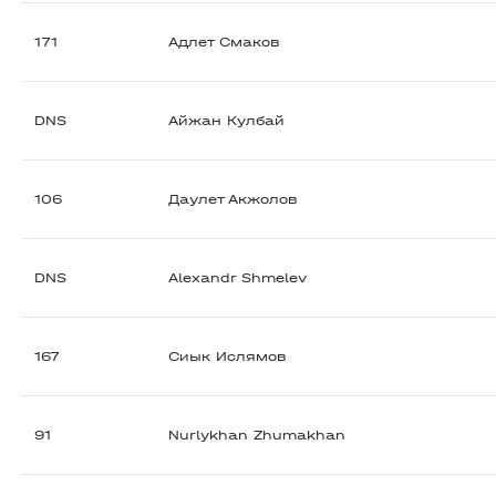
171
Адлет Смаков
DNS
Айжан Кулбай
106
Даулет Акжолов
DNS
Alexandr Shmelev
167
Сиык Ислямов
91
Nurlykhan Zhumakhan