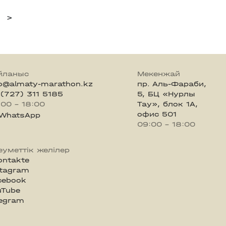
>
йланыс
Мекенжай
fo@almaty-marathon.kz
пр. Аль-Фараби,
 (727) 311 5185
5, БЦ «Нурлы
:00 - 18:00
Тау», блок 1А,
офис 501
WhatsApp
09:00 - 18:00
еуметтік желілер
ontakte
stagram
cebook
uTube
legram