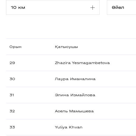
Орын
Қатысушы
29
Zhazira Yesmagambetova
30
Лаура Иманалина
31
Элина Измайлова
32
Асель Мамышева
33
Yuliya Khvan