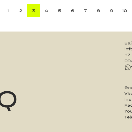
1
2
3
4
5
6
7
8
9
10
Ба
in
+7
09
Q
Әл
Vk
In
Fa
Yo
Te