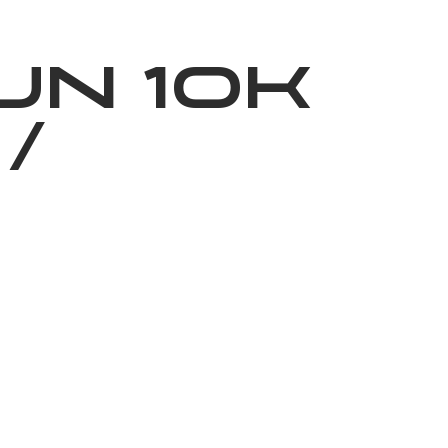
ижелер
Қайырымдылық
Jañalyqtar
Волонтерлік
Бі
UN 10K
/