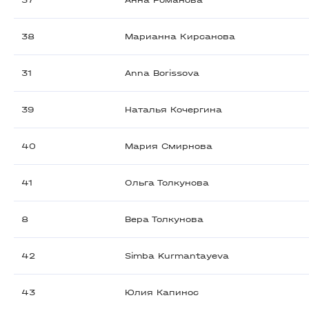
37
Анна Романова
38
Марианна Кирсанова
31
Anna Borissova
39
Наталья Кочергина
40
Мария Смирнова
41
Ольга Толкунова
8
Вера Толкунова
42
Simba Kurmantayeva
43
Юлия Капинос