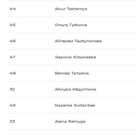
44
Ainur Toktamys
45
Ольга Губкина
46
Айгерем Тасбулатова
47
Зарина Юзыкаева
48
Беккер Татьяна
32
Айнура Абдуллина
49
Nazerke Sultanbek
33
Alena Remyga