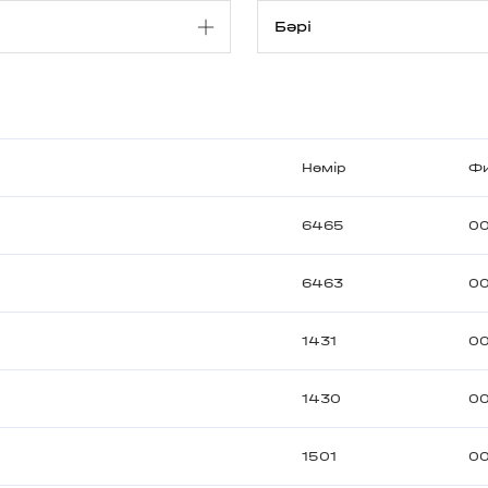
Нөмір
Ф
6465
00
6463
00
1431
00
1430
00
1501
00