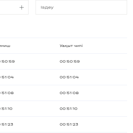
иниш
Уақыт чипі
:50:59
00:50:59
:51:04
00:51:04
:51:08
00:51:08
:51:10
00:51:10
:51:23
00:51:23