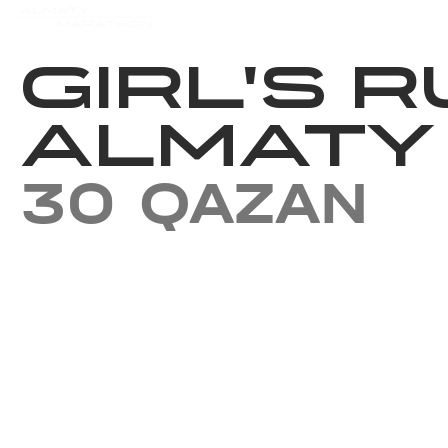
Iс-шаралар күнтізбесi
Нәт
GIRL'S R
ALMATY
30 QAZAN