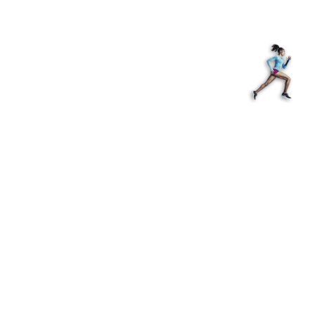
з туралы
Дүкен
KK
+
Кіру