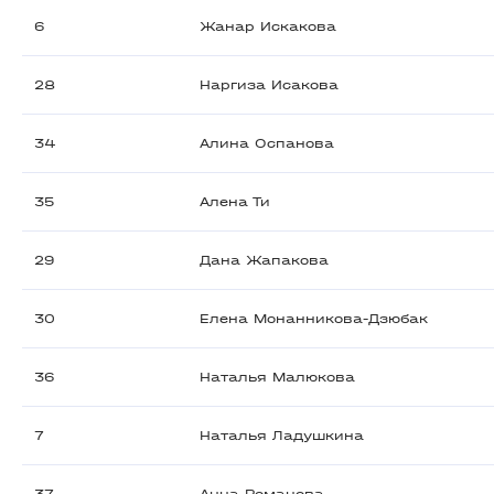
6
Жанар Искакова
28
Наргиза Исакова
34
Алина Оспанова
35
Алена Ти
29
Дана Жапакова
30
Елена Монанникова-Дзюбак
36
Наталья Малюкова
7
Наталья Ладушкина