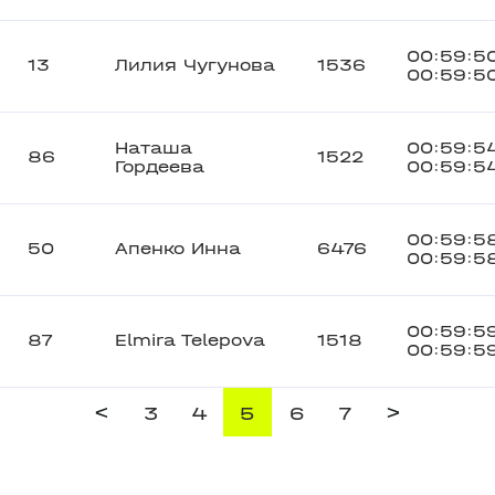
00:59:5
13
Лилия Чугунова
1536
00:59:5
Наташа
00:59:5
86
1522
Гордеева
00:59:5
00:59:5
50
Апенко Инна
6476
00:59:5
00:59:5
87
Elmira Telepova
1518
00:59:5
<
>
3
4
5
6
7