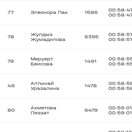
00:58:4
77
Элеонора Пак
1586
00:58:4
Жулдыз
00:58:5
78
6395
Жумадилова
00:58:5
Меруерт
00:58:5
79
1491
Беисова
00:58:5
Алтынай
00:58:5
49
1478
Уразалина
00:58:5
Ахметова
00:59:01
80
6479
Ляззат
00:59:01