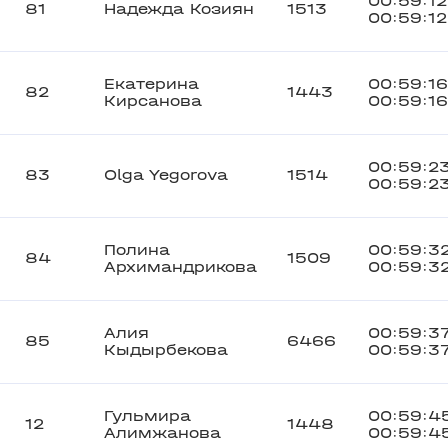
00:59:12
81
Надежда Козиян
1513
00:59:12
Екатерина
00:59:16
82
1443
Кирсанова
00:59:16
00:59:2
83
Olga Yegorova
1514
00:59:2
Полина
00:59:3
84
1509
Архимандрикова
00:59:3
Алия
00:59:3
85
6466
Кыдырбекова
00:59:3
Гульмира
00:59:4
12
1448
Алимжанова
00:59:4