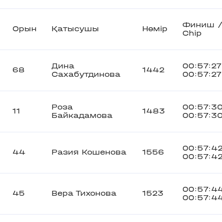
Финиш 
Орын
Қатысушы
Нөмір
Chip
Дина
00:57:27
68
1442
Сахабутдинова
00:57:27
Роза
00:57:3
11
1483
Байкадамова
00:57:3
00:57:4
44
Разия Кошенова
1556
00:57:4
00:57:4
45
Вера Тихонова
1523
00:57:4