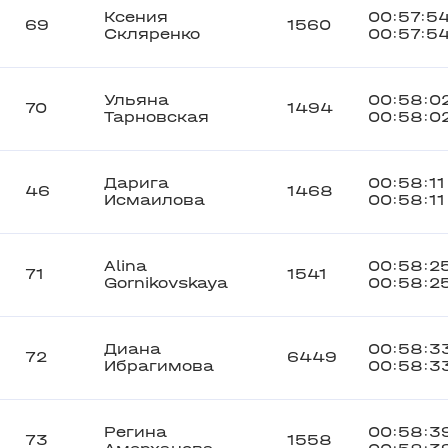
Ксения
00:57:5
69
1560
Скляренко
00:57:5
Ульяна
00:58:0
70
1494
Тарновская
00:58:0
Дарига
00:58:11
46
1468
Исмаилова
00:58:11
Alina
00:58:2
71
1541
Gornikovskaya
00:58:2
Диана
00:58:3
72
6449
Ибрагимова
00:58:3
Регина
00:58:3
73
1558