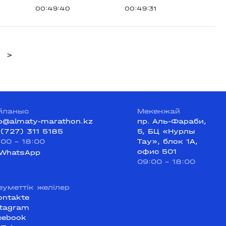
00:49:40
00:49:31
>
йланыс
Мекенжай
fo@almaty-marathon.kz
пр. Аль-Фараби,
 (727) 311 5185
5, БЦ «Нурлы
:00 - 18:00
Тау», блок 1А,
офис 501
WhatsApp
09:00 - 18:00
еуметтік желілер
ontakte
stagram
cebook