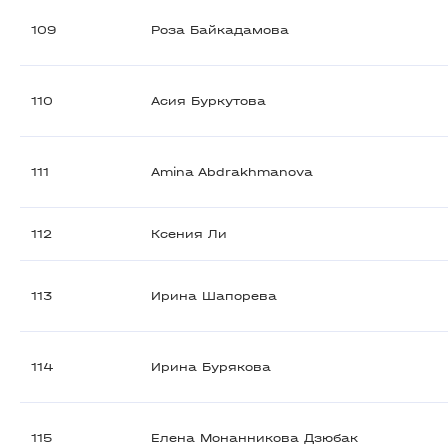
109
Роза Байкадамова
110
Асия Буркутова
111
Amina Abdrakhmanova
112
Ксения Ли
113
Ирина Шапорева
114
Ирина Бурякова
115
Елена Монанникова Дзюбак