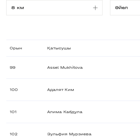
Орын
Қатысушы
99
Assel Mukhitova
100
Адалят Ким
101
Алима Кабдула
102
Зульфия Мурзиева