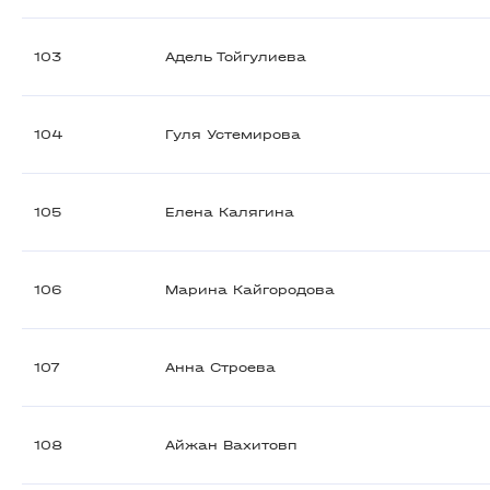
103
Адель Тойгулиева
104
Гуля Устемирова
105
Елена Калягина
106
Марина Кайгородова
107
Анна Строева
108
Айжан Вахитовп