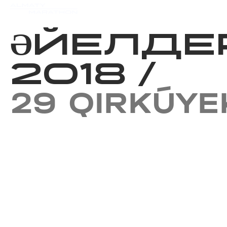
Iс-шаралар күнтізбесi
Нәт
ӘЙЕЛДЕР
2018
/
29 QIRKÚYE