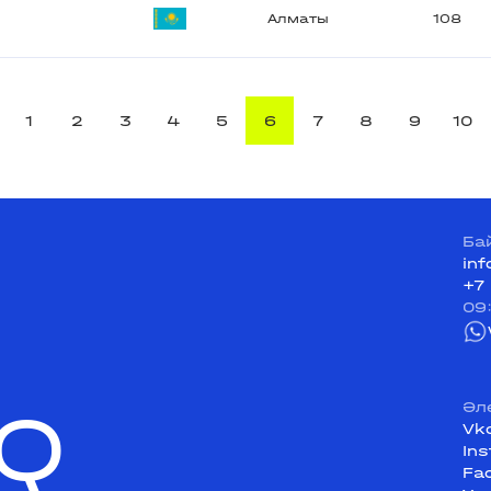
Алматы
108
1
2
3
4
5
6
7
8
9
10
Ба
in
+7
09
Q
Әл
Vk
In
Fa