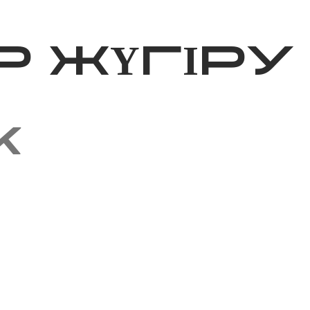
ижелер
Қайырымдылық
Jañalyqtar
Волонтерлік
Бі
 ЖҮГІРУ
K