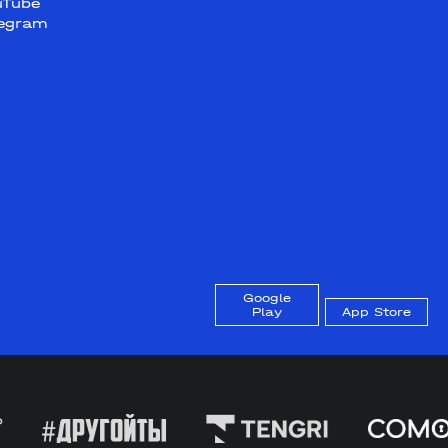
uTube
legram
Google
Play
App Store