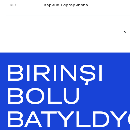
128
Карина Бергарипова
<
BIRINŞI
BOLU
BATYLDY