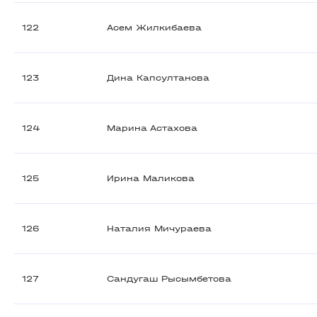
122
Асем Жилкибаева
123
Дина Капсултанова
124
Марина Астахова
125
Ирина Маликова
126
Наталия Мичураева
127
Сандугаш Рысымбетова