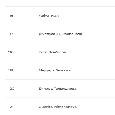
116
Yuliya Tyan
117
Жулдузай Джаспенова
118
Роза Кокбаева
119
Меруерт Беисова
120
Динара Табылдиева
121
Gulmira Alimzhanova