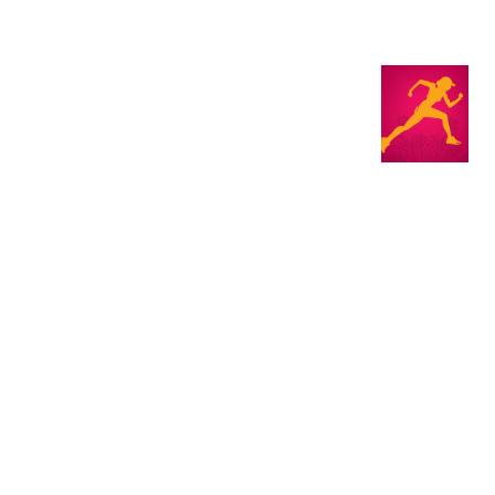
з туралы
Дүкен
KK
+
Кіру