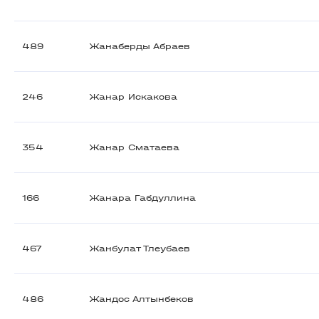
489
Жанаберды Абраев
246
Жанар Искакова
354
Жанар Сматаева
166
Жанара Габдуллина
467
Жанбулат Тлеубаев
486
Жандос Алтынбеков