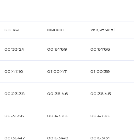
6.6 км
Финиш
Уақыт чипі
00:33:24
00:51:59
00:51:55
00:41:10
01:00:47
01:00:39
00:23:38
00:36:46
00:36:45
00:31:56
00:47:28
00:47:20
00:35:47
00:53:40
00:53:31