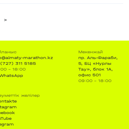
>
йланыс
Мекенжай
fo@almaty-marathon.kz
пр. Аль-Фараби,
 (727) 311 5185
5, БЦ «Нурлы
:00 - 18:00
Тау», блок 1А,
офис 501
WhatsApp
09:00 - 18:00
еуметтік желілер
ontakte
stagram
cebook
uTube
legram