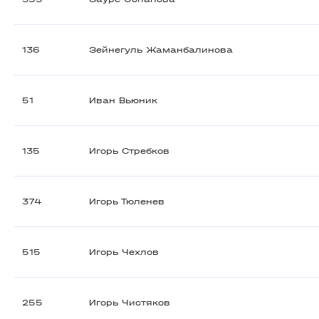
136
Зейнегуль Жаманбалинова
51
Иван Вьюник
135
Игорь Стребков
374
Игорь Тюленев
515
Игорь Чехлов
255
Игорь Чистяков