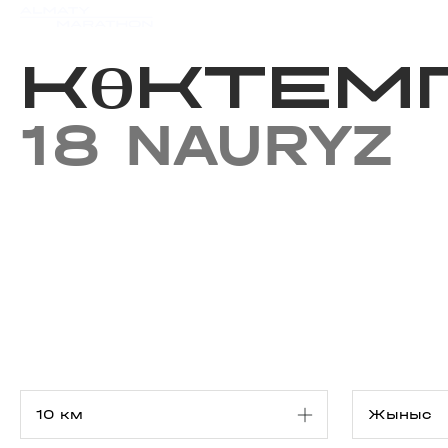
Iс-шаралар күнтізбесi
Нәт
КӨКТЕМГ
18 NAURYZ