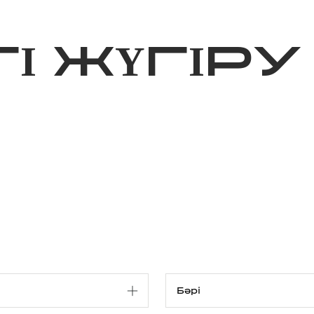
ижелер
Қайырымдылық
Jañalyqtar
Волонтерлік
Бі
І ЖҮГІРУ