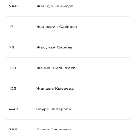
248
Жаннур Рашидов
17
Жансерик Сабиров
74
Жасулан Сариев
199
Женис Шиликбаев
103
Жұлдыз Қызаева
448
Зауре Капарова
353
Зауре Оспанова