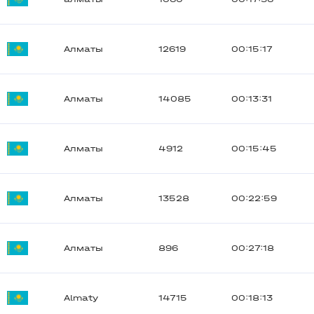
Алматы
12619
00:15:17
Алматы
14085
00:13:31
Алматы
4912
00:15:45
Алматы
13528
00:22:59
Алматы
896
00:27:18
Almaty
14715
00:18:13