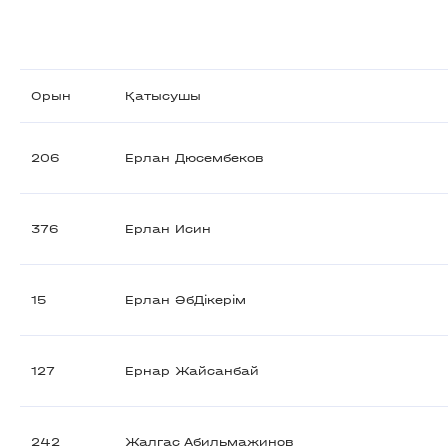
Орын
Қатысушы
206
Ерлан Дюсембеков
376
Ерлан Исин
15
Ерлан ӘбДікерім
127
Ернар Жайсанбай
242
Жалгас Абильмажинов