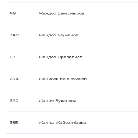
49
Жандос Байгоныров
340
Жандос Жуманов
83
Жандос Оразалиев
204
Жанибек Кенжебеков
380
Жания Буханова
365
Жанна Жайсанбаева