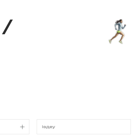
з туралы
Дүкен
KK
+
Кіру
/