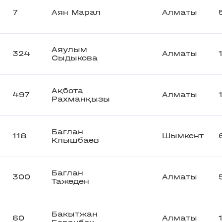
7
Аян Марал
Алматы
Аяулым
324
Алматы
Сыдыкова
Ақбота
497
Алматы
Рахманқызы
Баглан
118
Шымкент
Клышбаев
Баглан
300
Алматы
Тажеден
Бакытжан
60
Алматы