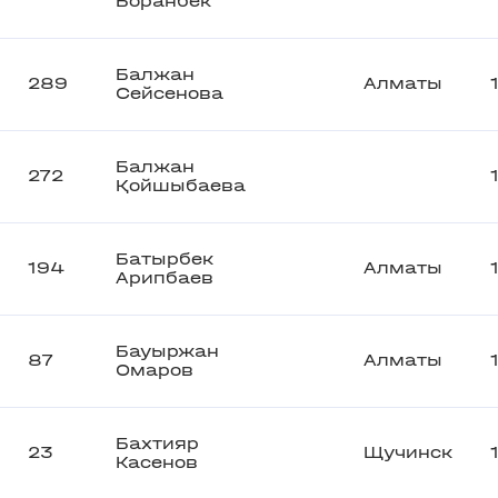
Боранбек
Балжан
289
Алматы
Сейсенова
Балжан
272
Қойшыбаева
Батырбек
194
Алматы
Арипбаев
Бауыржан
87
Алматы
Омаров
Бахтияр
23
Щучинск
Касенов