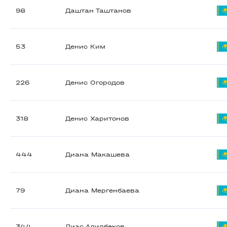
98
Даштан Таштанов
53
Денис Ким
226
Денис Огородов
318
Денис Харитонов
444
Диана Макашева
79
Диана Мергенбаева
344
Диас Адилбеков