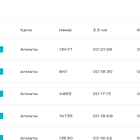
Қала
Нөмір
3.3 км
6
Алматы
13477
00:21:29
0
алматы
841
00:18:30
0
Алматы
4863
00:17:13
0
Алматы
14735
00:18:58
0
Алматы
13530
00:16:02
0