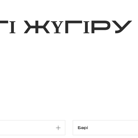
ижелер
Қайырымдылық
Jañalyqtar
Волонтерлік
Бі
І ЖҮГІРУ