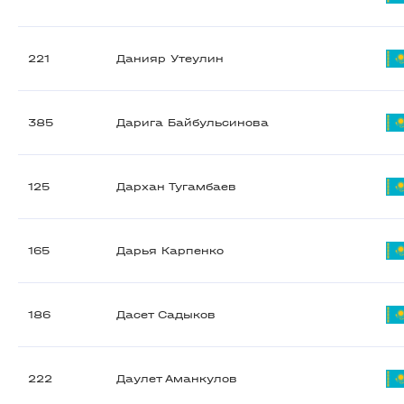
221
Данияр Утеулин
385
Дарига Байбульсинова
125
Дархан Тугамбаев
165
Дарья Карпенко
186
Дасет Садыков
222
Даулет Аманкулов