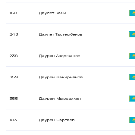
160
Даулет Каби
243
Даулет Тастембеков
238
Даурен Акеджанов
359
Даурен Закирьянов
355
Даурен Мырзахмет
183
Даурен Сартаев