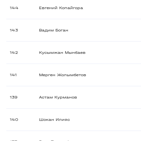
144
Евгений Копайгора
143
Вадим Боган
142
Кусымжан Мынбаев
141
Мерген Жолымбетов
139
Астам Курманов
140
Шокан Илияс