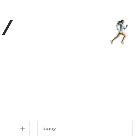
з туралы
Дүкен
KK
+
Кіру
/