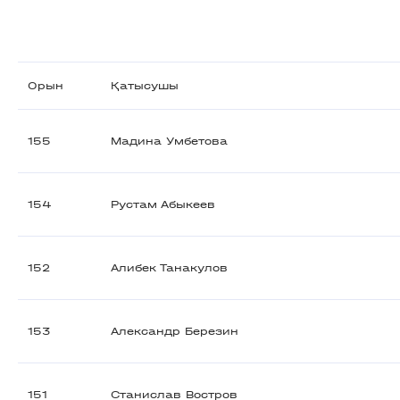
Орын
Қатысушы
155
Мадина Умбетова
154
Рустам Абыкеев
152
Алибек Танакулов
153
Александр Березин
151
Станислав Востров