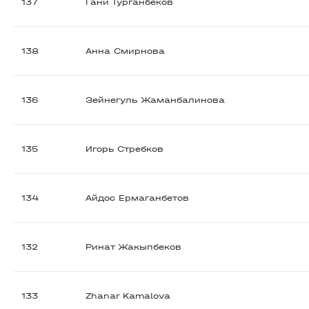
137
Гани Турганбеков
138
Анна Смирнова
136
Зейнегуль Жаманбалинова
135
Игорь Стребков
134
Айдос Ермаганбетов
132
Ринат Жакыпбеков
133
Zhanar Kamalova