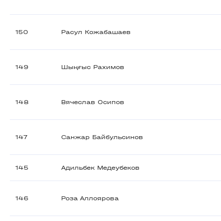
150
Расул Кожабашаев
149
Шыңғыс Рахимов
148
Вячеслав Осипов
147
Санжар Байбульсинов
145
Адильбек Медеубеков
146
Роза Аллоярова