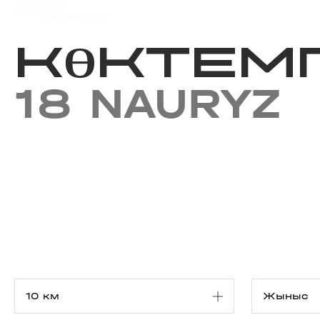
Iс-шаралар күнтізбесi
Нәт
КӨКТЕМГ
18 NAURYZ