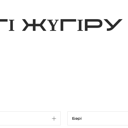
ижелер
Қайырымдылық
Jañalyqtar
Волонтерлік
Бі
І ЖҮГІРУ