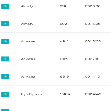
Almaty
914
00:16:00
Almaty
902
00:15:36
Алматы
4914
00:15:06
Алматы
5122
00:17:18
Алматы
8819
00:14:10
Нур-Султан
13497
00:14:46