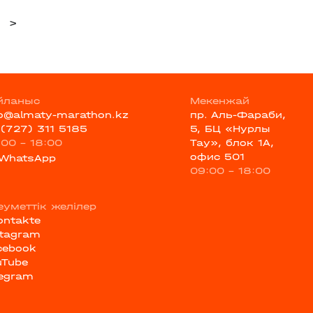
>
йланыс
Мекенжай
fo@almaty-marathon.kz
пр. Аль-Фараби,
 (727) 311 5185
5, БЦ «Нурлы
:00 - 18:00
Тау», блок 1А,
офис 501
WhatsApp
09:00 - 18:00
еуметтік желілер
ontakte
stagram
cebook
uTube
legram