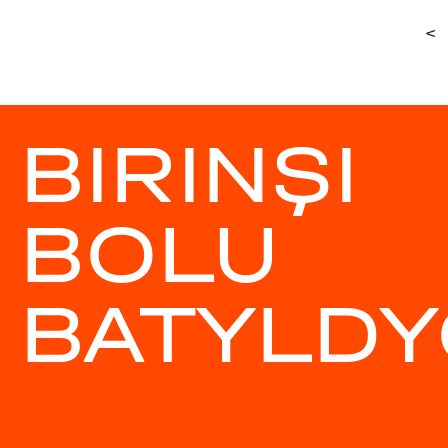
<
BIRINŞI
BOLU
BATYLDY