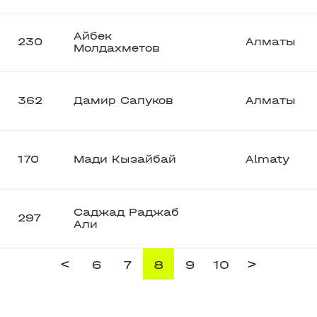
Айбек
230
Алматы
Молдахметов
362
Дамир Сапуков
Алматы
170
Мади Кызайбай
Almaty
Саджад Раджаб
297
Али
<
>
6
7
8
9
10