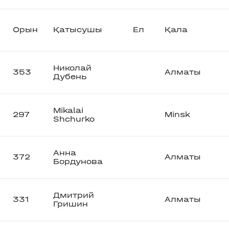
Орын
Қатысушы
Ел
Қала
Николай
353
Алматы
Дубень
Mikalai
297
Minsk
Shchurko
Анна
372
Алматы
Бордунова
Дмитрий
331
Алматы
Гришин