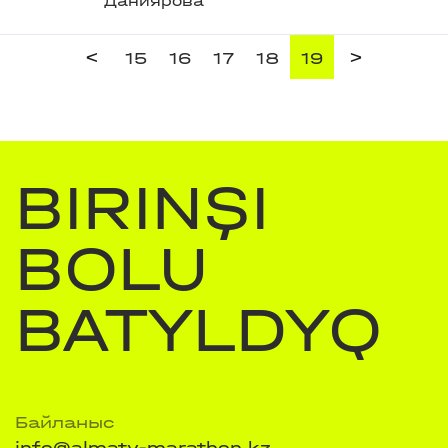
Даниярова
<
>
15
16
17
18
19
BIRINŞI
BOLU
BATYLDYQ
Байланыс
info@almaty-marathon.kz