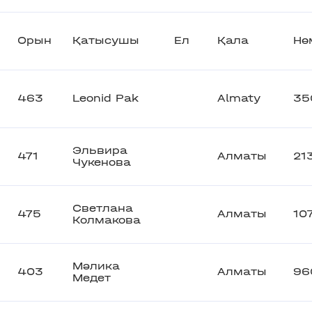
Орын
Қатысушы
Ел
Қала
Нө
463
Leonid Pak
Almaty
35
Эльвира
471
Алматы
21
Чукенова
Светлана
475
Алматы
10
Колмакова
Мәлика
403
Алматы
96
Медет