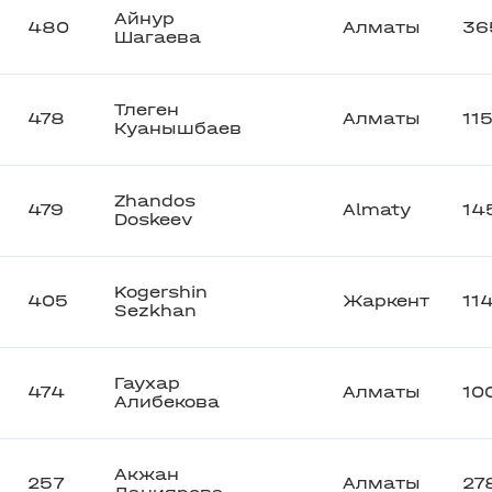
Айнур
480
Алматы
36
Шагаева
Тлеген
478
Алматы
11
Куанышбаев
Zhandos
479
Almaty
14
Doskeev
Kogershin
405
Жаркент
11
Sezkhan
Гаухар
474
Алматы
10
Алибекова
Акжан
257
Алматы
27