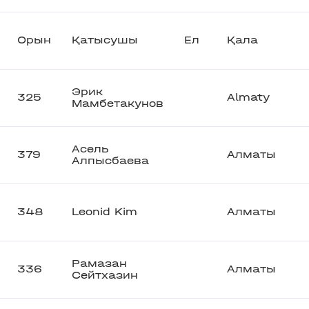
Орын
Қатысушы
Ел
Қала
Эрик
325
Almaty
Мамбетакунов
Асель
379
Алматы
Алпысбаева
348
Leonid Kim
Алматы
Рамазан
336
Алматы
Сейтхазин