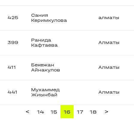
Сания
425
алматы
Керимкулова
Ранида
399
Алматы
Кафтаева
Бекежан
411
Алматы
Айнакулов
Мухаммед
441
Алматы
Жиынбай
<
>
14
15
16
17
18