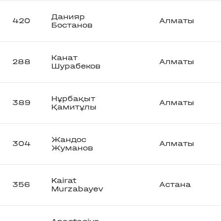
Данияр
420
Алматы
Бостанов
Канат
288
Алматы
Шурабеков
Нұрбақыт
389
Алматы
Қамитұлы
Жандос
304
Алматы
Жуманов
Kairat
356
Астана
Murzabayev