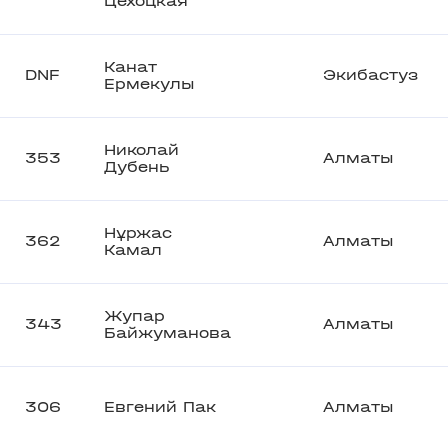
Цехоцкая
Канат
DNF
Экибастуз
Ермекулы
Николай
353
Алматы
Дубень
Нұржас
362
Алматы
Камал
Жупар
343
Алматы
Байжуманова
306
Евгений Пак
Алматы