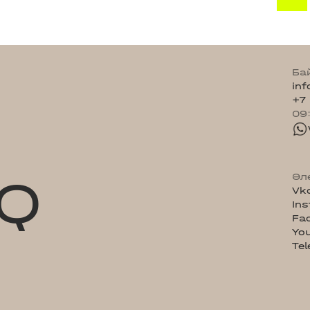
Ба
in
+7
09
Q
Әл
Vk
In
Fa
Yo
Te