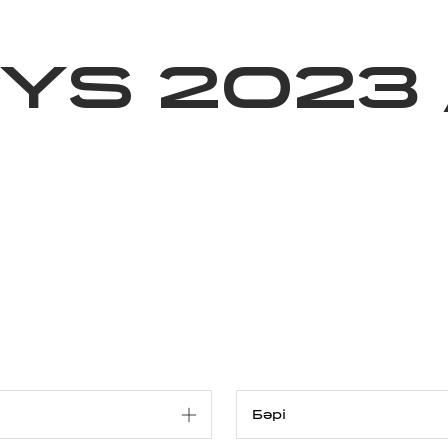
ижелер
Қайырымдылық
Jañalyqtar
Волонтерлік
Бі
YS 2023