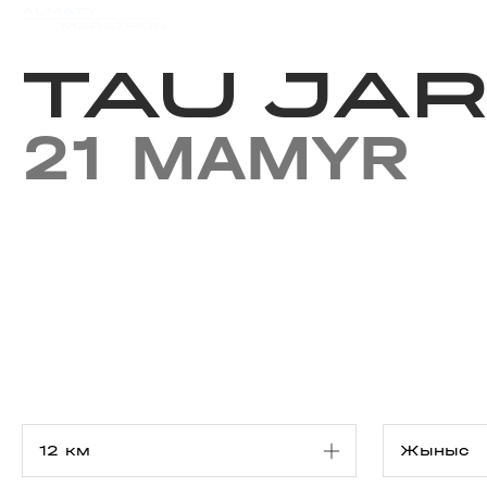
Iс-шаралар күнтізбесi
Нәт
TAU JAR
21 MAMYR