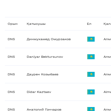
Орын
Қатысушы
Ел
Қал
DNS
Динмухамед Омурзаков
Алм
DNS
Daniyar Bektursunov
Алм
DNS
Даурен Козыбаев
Алм
DNS
Didar Kaztaev
Alm
DNS
Анатолий Гончаров
Алм