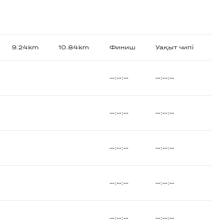
9.24km
10.84km
Финиш
Уақыт чипі
--:--:--
--:--:--
--:--:--
--:--:--
--:--:--
--:--:--
--:--:--
--:--:--
--:--:--
--:--:--