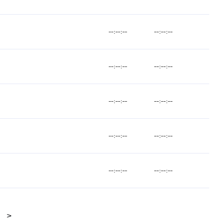
--:--:--
--:--:--
--:--:--
--:--:--
--:--:--
--:--:--
--:--:--
--:--:--
--:--:--
--:--:--
>