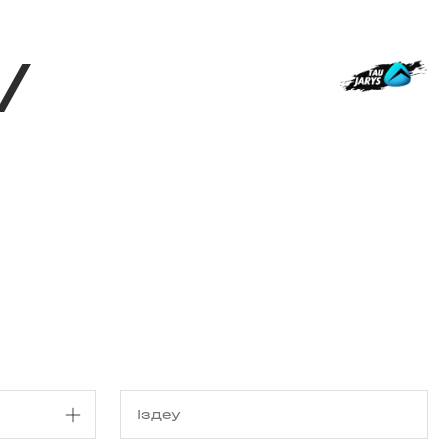
з туралы
Дүкен
KK
+
Кіру
/