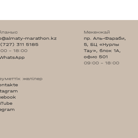
йланыс
Мекенжай
fo@almaty-marathon.kz
пр. Аль-Фараби,
 (727) 311 5185
5, БЦ «Нурлы
:00 - 18:00
Тау», блок 1А,
офис 501
WhatsApp
09:00 - 18:00
еуметтік желілер
ontakte
stagram
cebook
uTube
legram