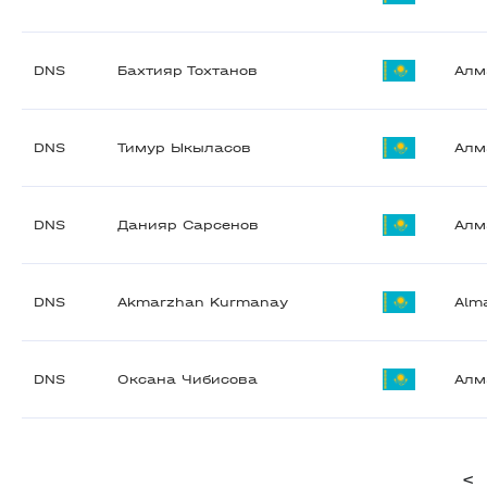
DNS
Бахтияр Тохтанов
Алм
DNS
Тимур Ыкыласов
Алм
DNS
Данияр Сарсенов
Алм
DNS
Akmarzhan Kurmanay
Alm
DNS
Оксана Чибисова
Алм
<