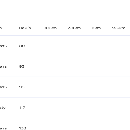
а
Нөмір
1.45km
3.4km
5km
7.29km
аты
89
аты
93
аты
95
aty
117
аты
133