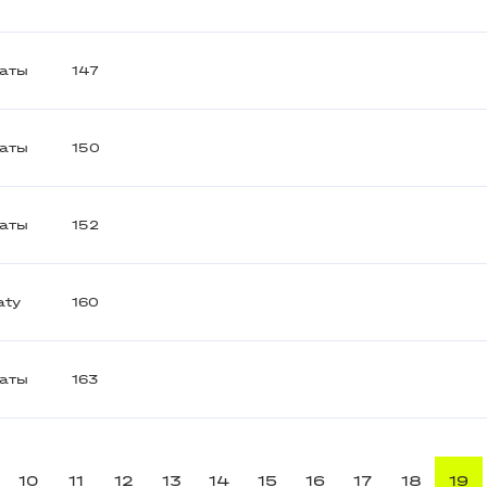
аты
147
аты
150
аты
152
aty
160
аты
163
10
11
12
13
14
15
16
17
18
19