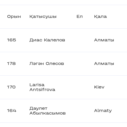
Орын
Қатысушы
Ел
Қала
165
Диас Калелов
Алматы
178
Лэгэн Олесов
Алматы
Larisa
170
Kiev
Antsifrova
Даулет
164
Almaty
Абылкасымов