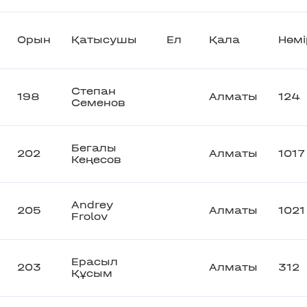
Орын
Қатысушы
Ел
Қала
Нөмі
Степан
198
Алматы
124
Семенов
Бегалы
202
Алматы
1017
Кеңесов
Andrey
205
Алматы
1021
Frolov
Ерасыл
203
Алматы
312
Құсым