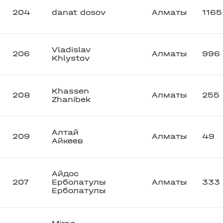
204
danat dosov
Алматы
1165
Vladislav
206
Алматы
996
Khlystov
Khassen
208
Алматы
255
Zhanibek
Алтай
209
Алматы
49
Айкеев
Айдос
207
Ерболатулы
Алматы
333
Ерболатулы