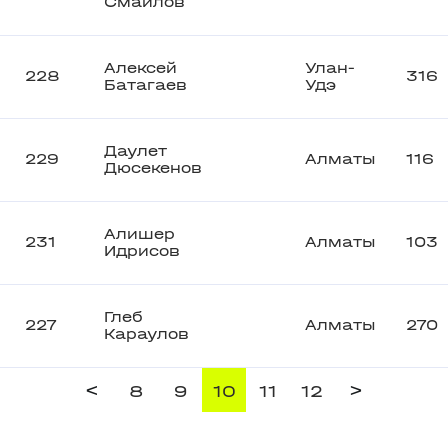
Смаилов
Алексей
Улан-
228
316
Батагаев
Удэ
Даулет
229
Алматы
116
Дюсекенов
Алишер
231
Алматы
103
Идрисов
Глеб
227
Алматы
270
Караулов
<
>
8
9
10
11
12