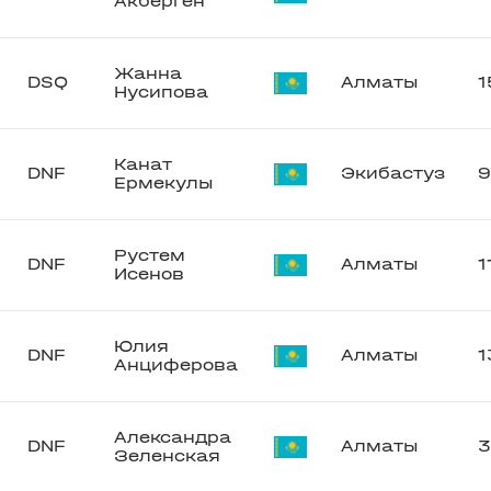
Акберген
Жанна
DSQ
Алматы
1
Нусипова
Канат
DNF
Экибастуз
9
Ермекулы
Рустем
DNF
Алматы
1
Исенов
Юлия
DNF
Алматы
1
Анциферова
Александра
DNF
Алматы
Зеленская