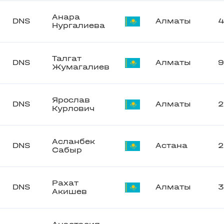
Анара
DNS
Алматы
Нургалиева
Талгат
DNS
Алматы
9
Жумагалиев
Ярослав
DNS
Алматы
2
Курлович
Асланбек
DNS
Астана
2
Сабыр
Рахат
DNS
Алматы
3
Акишев