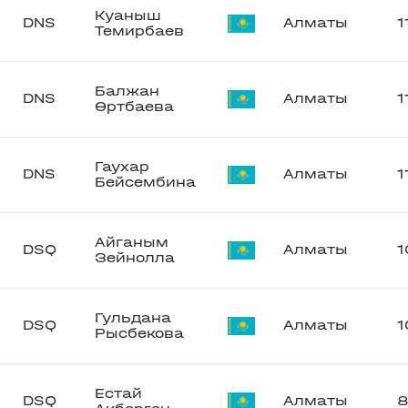
Куаныш
DNS
Алматы
1
Темирбаев
Балжан
DNS
Алматы
1
Өртбаева
Гаухар
DNS
Алматы
1
Бейсембина
Айганым
DSQ
Алматы
1
Зейнолла
Гульдана
DSQ
Алматы
1
Рысбекова
Естай
DSQ
Алматы