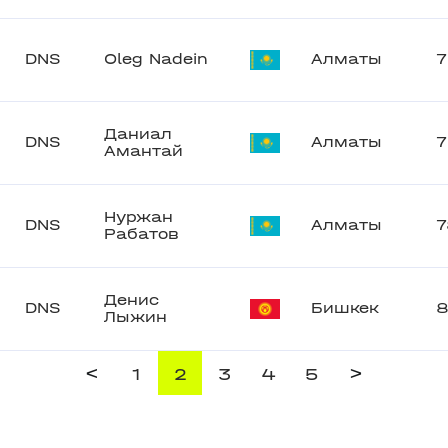
DNS
Oleg Nadein
Алматы
7
Даниал
DNS
Алматы
7
Амантай
Нуржан
DNS
Алматы
7
Рабатов
Денис
DNS
Бишкек
Лыжин
<
>
1
2
3
4
5