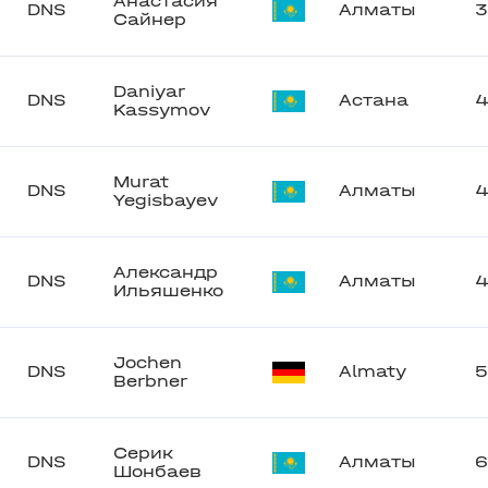
Анастасия
DNS
Алматы
3
Сайнер
Daniyar
DNS
Астана
4
Kassymov
Murat
DNS
Алматы
Yegisbayev
Александр
DNS
Алматы
Ильяшенко
Jochen
DNS
Almaty
5
Berbner
Серик
DNS
Алматы
6
Шонбаев