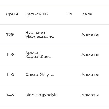
Орын
Қатысушы
Ел
Қала
Нурганат
139
Алматы
Маульшариф
Арман
149
Алматы
Карсакбаев
140
Ольга Жгута
Алматы
143
Dias Sagyndyk
Алматы