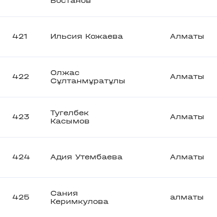
Бостанов
421
Ильсия Кожаева
Алматы
Олжас
422
Алматы
Сұлтанмұратұлы
Тугелбек
423
Алматы
Касымов
424
Адия Утембаева
Алматы
Сания
425
алматы
Керимкулова