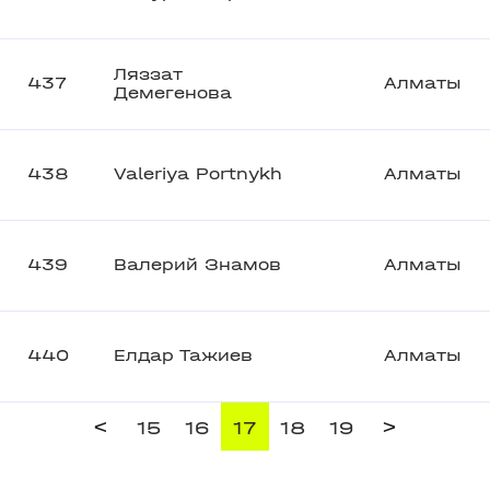
Ляззат
437
Алматы
Демегенова
438
Valeriya Portnykh
Алматы
439
Валерий Знамов
Алматы
440
Елдар Тажиев
Алматы
<
>
15
16
17
18
19