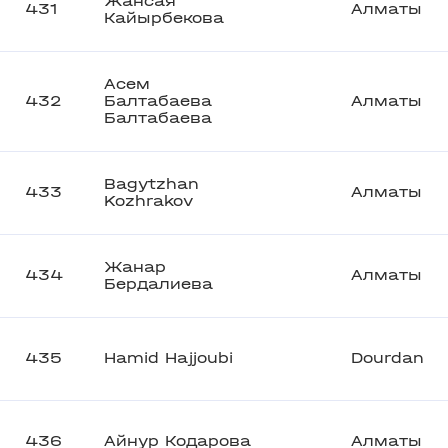
Жансая
431
Алматы
Кайырбекова
Асем
432
Балтабаева
Алматы
Балтабаева
Bagytzhan
433
Алматы
Kozhrakov
Жанар
434
Алматы
Бердалиева
435
Hamid Hajjoubi
Dourdan
436
Айнур Кодарова
Алматы