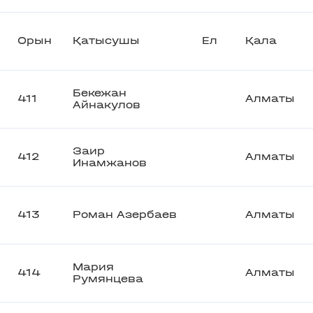
Орын
Қатысушы
Ел
Қала
Бекежан
411
Алматы
Айнакулов
Заир
412
Алматы
Инамжанов
413
Роман Азербаев
Алматы
Мария
414
Алматы
Румянцева