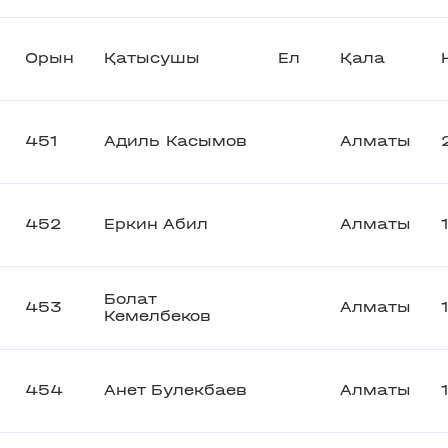
Орын
Қатысушы
Ел
Қала
451
Адиль Касымов
Алматы
452
Еркин Абил
Алматы
Болат
453
Алматы
Кемелбеков
454
Анет Булекбаев
Алматы