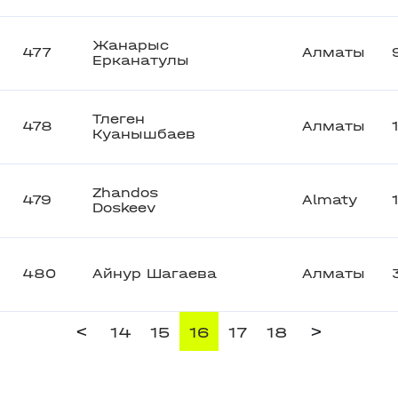
Жанарыс
477
Алматы
Ерканатулы
Тлеген
478
Алматы
Куанышбаев
Zhandos
479
Almaty
Doskeev
480
Айнур Шагаева
Алматы
<
>
14
15
16
17
18