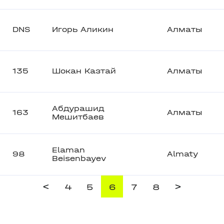
DNS
Игорь Аликин
Алматы
135
Шокан Казтай
Алматы
Абдурашид
163
Алматы
Мешитбаев
Elaman
98
Almaty
Beisenbayev
<
>
4
5
6
7
8